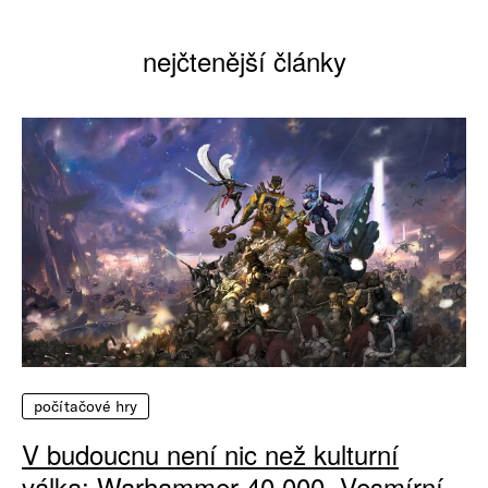
nejčtenější články
počítačové hry
V budoucnu není nic než kulturní
válka: Warhammer 40 000, Vesmírní