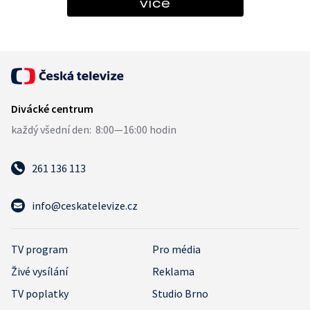
více
261 136 113
info@ceskatelevize.cz
TV program
Pro média
Živé vysílání
Reklama
TV poplatky
Studio Brno