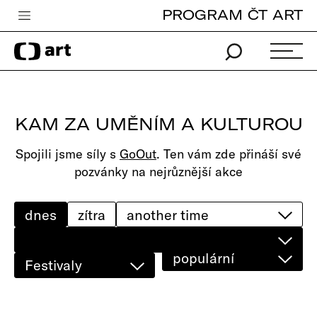
PROGRAM ČT ART
Česká televize
Zpravodajství
Sport
KAM ZA UMĚNÍM A KULTUROU
iVysílání
Spojili jsme síly s
GoOut
. Ten vám zde přináší své
TV program
pozvánky na nejrůznější akce
Pro děti
edu
dnes
zítra
Vše o ČT
populární
Festivaly