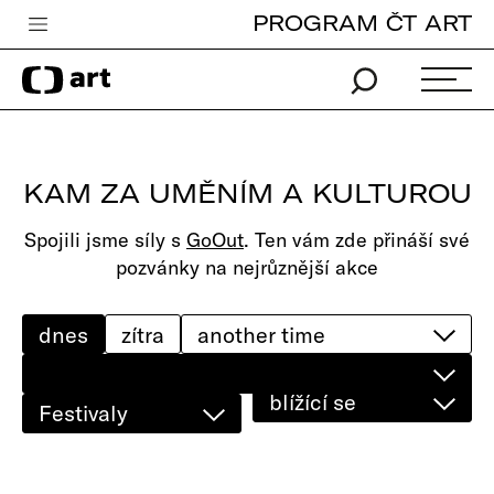
PROGRAM ČT ART
Česká televize
Zpravodajství
Sport
KAM ZA UMĚNÍM A KULTUROU
iVysílání
Spojili jsme síly s
GoOut
. Ten vám zde přináší své
TV program
pozvánky na nejrůznější akce
Pro děti
edu
dnes
zítra
Vše o ČT
blížící se
Festivaly