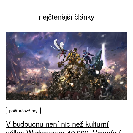
nejčtenější články
počítačové hry
V budoucnu není nic než kulturní
válka: Warhammer 40 000, Vesmírní