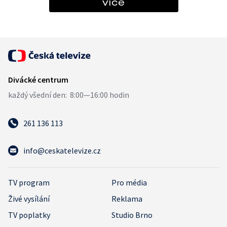
více
261 136 113
info@ceskatelevize.cz
TV program
Pro média
Živé vysílání
Reklama
TV poplatky
Studio Brno