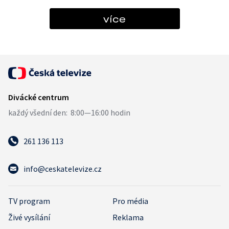
více
261 136 113
info@ceskatelevize.cz
TV program
Pro média
Živé vysílání
Reklama