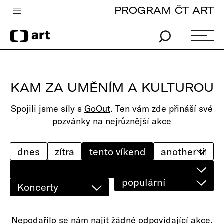
PROGRAM ČT ART
Česká televize
Zpravodajství
Sport
KAM ZA UMĚNÍM A KULTUROU
iVysílání
Spojili jsme síly s
GoOut
. Ten vám zde přináší své
TV program
pozvánky na nejrůznější akce
Pro děti
edu
dnes
zítra
tento víkend
Vše o ČT
populární
Koncerty
Nepodařilo se nám najít žádné odpovídající akce.