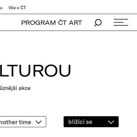
du
Vše o ČT
PROGRAM ČT ART
ULTUROU
ůznější akce
blížící se