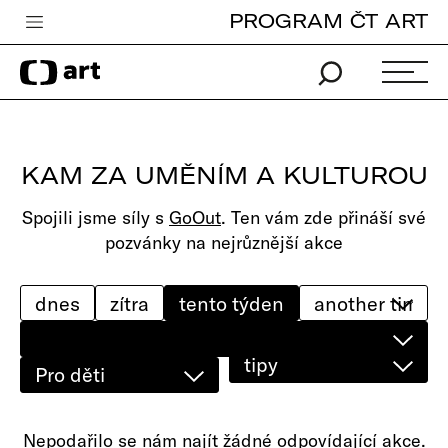
PROGRAM ČT ART
Česká televize
Zpravodajství
Sport
KAM ZA UMĚNÍM A KULTUROU
iVysílání
Spojili jsme síly s
GoOut
. Ten vám zde přináší své
TV program
pozvánky na nejrůznější akce
Pro děti
edu
dnes
zítra
tento týden
Vše o ČT
tipy
Pro děti
Nepodařilo se nám najít žádné odpovídající akce.