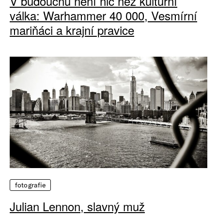
V budoucnu není nic než kulturní
válka: Warhammer 40 000, Vesmírní
mariňáci a krajní pravice
fotografie
Julian Lennon, slavný muž