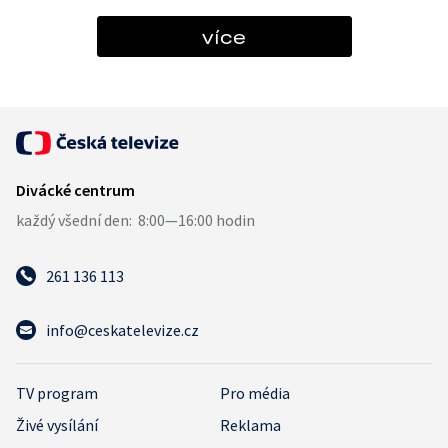
více
261 136 113
info@ceskatelevize.cz
TV program
Pro média
Živé vysílání
Reklama