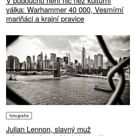
V budoucnu není nic než kulturní
válka: Warhammer 40 000, Vesmírní
mariňáci a krajní pravice
fotografie
Julian Lennon, slavný muž