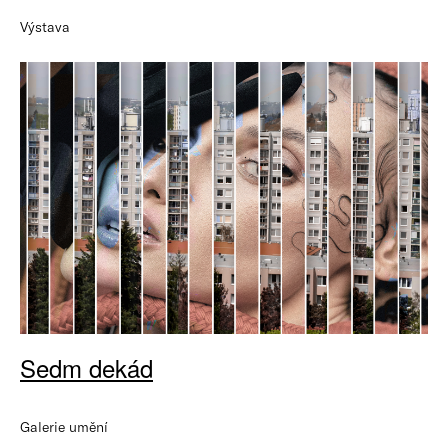
Výstava
Sedm dekád
Galerie umění