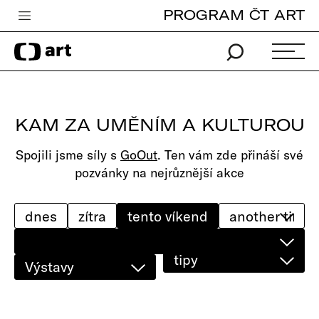
PROGRAM ČT ART
Česká televize
Zpravodajství
Sport
KAM ZA UMĚNÍM A KULTUROU
iVysílání
Spojili jsme síly s
GoOut
. Ten vám zde přináší své
TV program
pozvánky na nejrůznější akce
Pro děti
edu
dnes
zítra
tento víkend
Vše o ČT
tipy
Výstavy