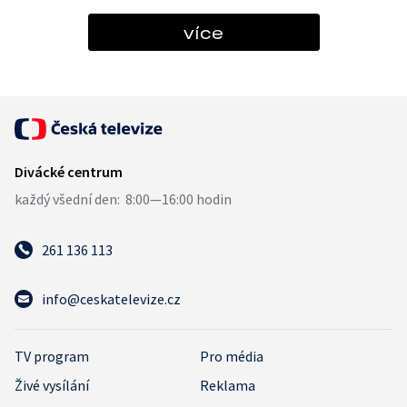
více
261 136 113
info@ceskatelevize.cz
TV program
Pro média
Živé vysílání
Reklama