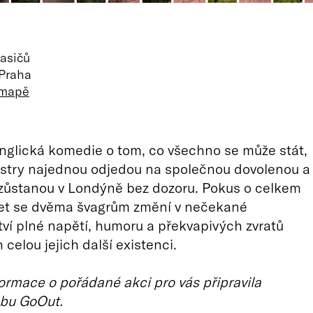
asičů
 Praha
 mapě
anglická komedie o tom, co všechno se může stát,
estry najednou odjedou na společnou dovolenou a
 zůstanou v Londýně bez dozoru. Pokus o celkem
let se dvěma švagrům změní v nečekané
ví plné napětí, humoru a překvapivých zvratů
 celou jejich další existenci.
ormace o pořádané akci pro vás připravila
bu GoOut.