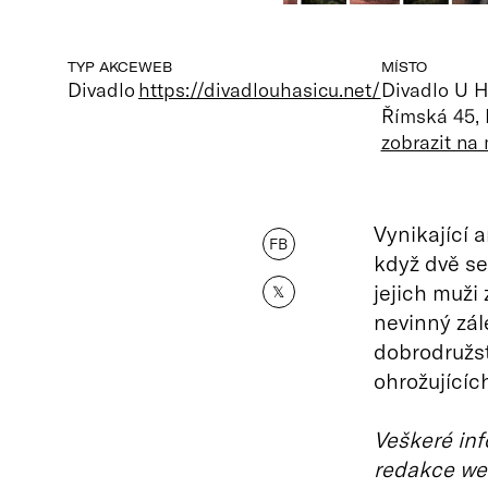
TYP AKCE
WEB
MÍSTO
Divadlo
https://divadlouhasicu.net/
Divadlo U H
Římská 45,
zobrazit na
Vynikající 
FB
když dvě s
jejich muži
𝕏
nevinný zá
dobrodružst
ohrožujících
Veškeré inf
redakce we