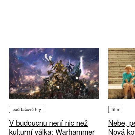
počítačové hry
film
V budoucnu není nic než
Nebe, pe
kulturní válka: Warhammer
Nová ko