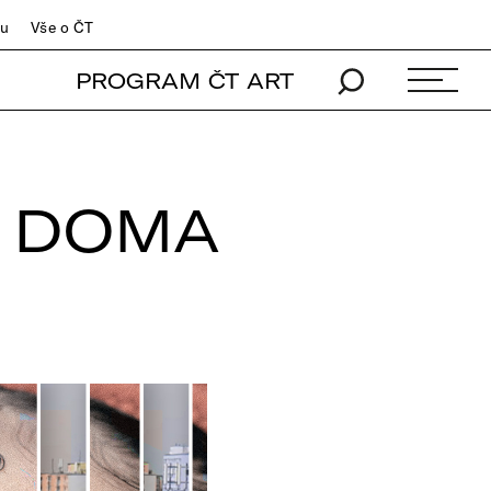
du
Vše o ČT
PROGRAM ČT ART
U DOMA