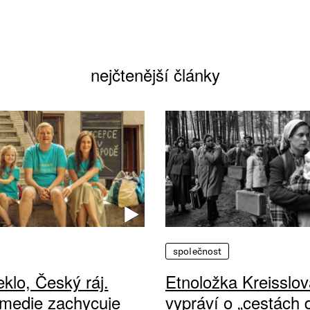
nejčtenější články
společnost
klo, Český ráj.
Etnoložka Kreisslov
medie zachycuje
vypráví o „cestách