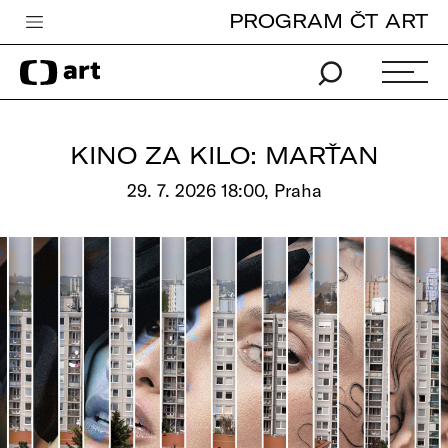
PROGRAM ČT ART
Česká televize
Zpravodajství
Sport
KINO ZA KILO: MARŤAN
iVysílání
29. 7. 2026 18:00, Praha
TV program
Pro děti
edu
Vše o ČT