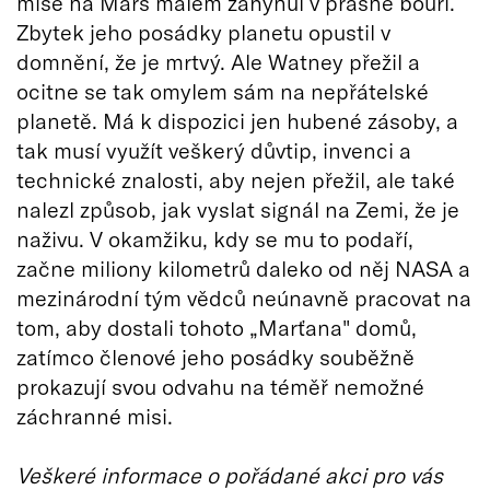
mise na Mars málem zahynul v prašné bouři.
Zbytek jeho posádky planetu opustil v
domnění, že je mrtvý. Ale Watney přežil a
ocitne se tak omylem sám na nepřátelské
planetě. Má k dispozici jen hubené zásoby, a
tak musí využít veškerý důvtip, invenci a
technické znalosti, aby nejen přežil, ale také
nalezl způsob, jak vyslat signál na Zemi, že je
naživu. V okamžiku, kdy se mu to podaří,
začne miliony kilometrů daleko od něj NASA a
mezinárodní tým vědců neúnavně pracovat na
tom, aby dostali tohoto „Marťana" domů,
zatímco členové jeho posádky souběžně
prokazují svou odvahu na téměř nemožné
záchranné misi.
Veškeré informace o pořádané akci pro vás