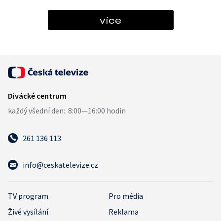
více
261 136 113
info@ceskatelevize.cz
TV program
Pro média
Živé vysílání
Reklama