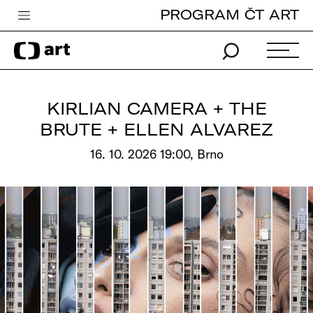
PROGRAM ČT ART
Česká televize
Zpravodajství
Sport
KIRLIAN CAMERA + THE
iVysílání
BRUTE + ELLEN ALVAREZ
TV program
16. 10. 2026 19:00, Brno
Pro děti
edu
Vše o ČT