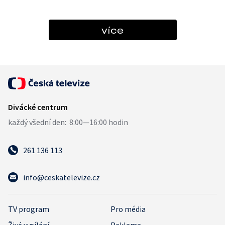
více
261 136 113
info@ceskatelevize.cz
TV program
Pro média