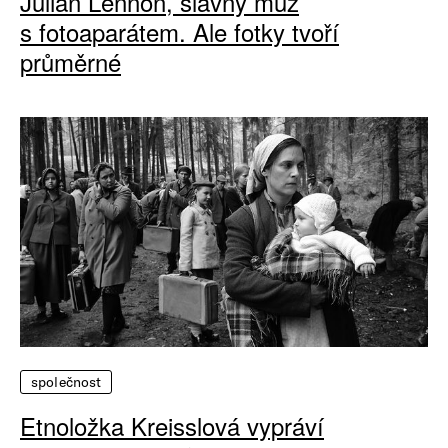
Julian Lennon, slavný muž
s fotoaparátem. Ale fotky tvoří
průměrné
společnost
Etnoložka Kreisslová vypráví