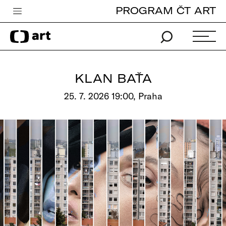
PROGRAM ČT ART
Česká televize
Zpravodajství
Sport
KLAN BAŤA
iVysílání
25. 7. 2026 19:00, Praha
TV program
Pro děti
edu
Vše o ČT