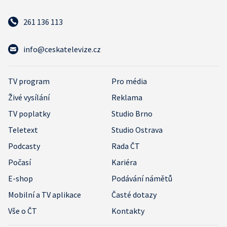
261 136 113
info@ceskatelevize.cz
TV program
Pro média
Živé vysílání
Reklama
TV poplatky
Studio Brno
Teletext
Studio Ostrava
Podcasty
Rada ČT
Počasí
Kariéra
E-shop
Podávání námětů
Mobilní a TV aplikace
Časté dotazy
Vše o ČT
Kontakty