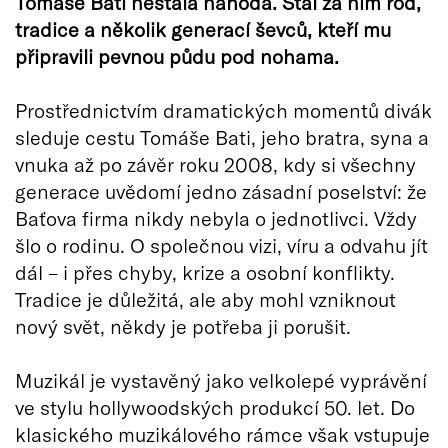
Tomáše Bati nestála náhoda. Stál za ním rod,
tradice a několik generací ševců, kteří mu
připravili pevnou půdu pod nohama.
Prostřednictvím dramatických momentů divák
sleduje cestu Tomáše Bati, jeho bratra, syna a
vnuka až po závěr roku 2008, kdy si všechny
generace uvědomí jedno zásadní poselství: že
Baťova firma nikdy nebyla o jednotlivci. Vždy
šlo o rodinu. O společnou vizi, víru a odvahu jít
dál – i přes chyby, krize a osobní konflikty.
Tradice je důležitá, ale aby mohl vzniknout
nový svět, někdy je potřeba ji porušit.
Muzikál je vystavěný jako velkolepé vyprávění
ve stylu hollywoodských produkcí 50. let. Do
klasického muzikálového rámce však vstupuje