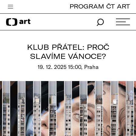
PROGRAM ČT ART
Česká televize
Zpravodajství
Sport
KLUB PŘÁTEL: PROČ
iVysílání
SLAVÍME VÁNOCE?
TV program
19. 12. 2025 15:00, Praha
Pro děti
edu
Vše o ČT