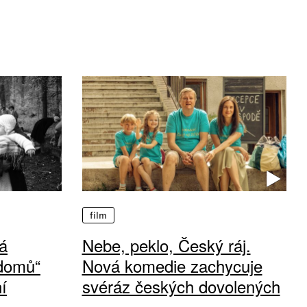
film
á
Nebe, peklo, Český ráj.
 domů“
Nová komedie zachycuje
í
svéráz českých dovolených