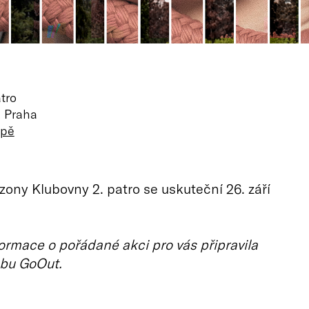
tro
, Praha
apě
zony Klubovny 2. patro se uskuteční 26. září
ormace o pořádané akci pro vás připravila
bu GoOut.