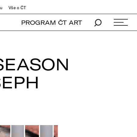
du
Vše o ČT
PROGRAM ČT ART
 SEASON
SEPH