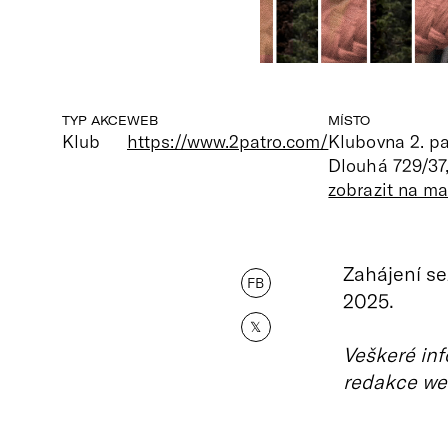
TYP AKCE
WEB
MÍSTO
Klub
https://www.2patro.com/
Klubovna 2. pa
Dlouhá 729/37
zobrazit na m
Zahájení se
FB
2025.
𝕏
Veškeré inf
redakce we