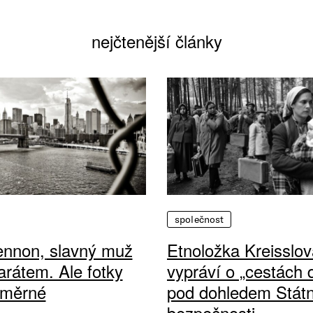
nejčtenější články
společnost
ennon, slavný muž
Etnoložka Kreisslov
arátem. Ale fotky
vypráví o „cestách
ůměrné
pod dohledem Státn
bezpečnosti