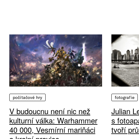
počítačové hry
fotografie
V budoucnu není nic než
Julian L
kulturní válka: Warhammer
s fotoap
40 000, Vesmírní mariňáci
tvoří pr
a krajní pravice