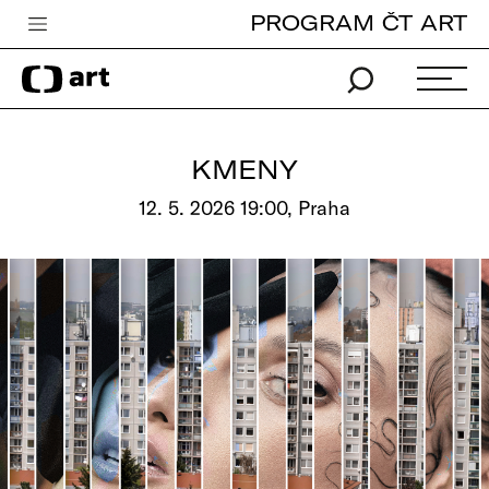
PROGRAM ČT ART
Česká televize
Zpravodajství
Sport
KMENY
iVysílání
12. 5. 2026 19:00, Praha
TV program
Pro děti
edu
Vše o ČT