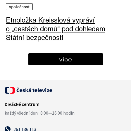
společnost
Etnoložka Kreisslová vypráví
o „cestách domů“ pod dohledem
Státní bezpečnosti
více
261 136 113