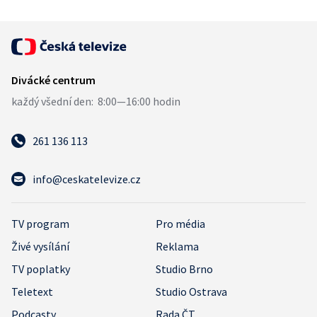
261 136 113
info@ceskatelevize.cz
TV program
Pro média
Živé vysílání
Reklama
TV poplatky
Studio Brno
Teletext
Studio Ostrava
Podcasty
Rada ČT