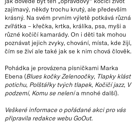
jak dovede být ten „opravdový“ kočičí život
zajímavý, někdy trochu krutý, ale především
krásný. Na svém prvním výletě potkává různá
zvířátka – křečka, krtka, králíka, psa, myši a
různé kočičí kamarády. On i děti tak mohou
poznávat jejich zvyky, chování, místa, kde žijí,
čím se živí ale také jak se k nim chová člověk.
Pohádka je provázena písničkami Marka
Ebena (
Blues kočky Zelenoočky
,
Tlapky klást
potichu
,
Polštářky tvých tlapek
,
Kočičí jazz
,
V
podzemí
,
Komu se nelení
a mnohé další).
Veškeré informace o pořádané akci pro vás
připravila redakce webu GoOut.