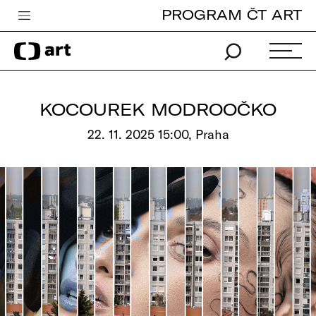
PROGRAM ČT ART
Česká televize
Zpravodajství
Sport
KOCOUREK MODROOČKO
iVysílání
22. 11. 2025 15:00, Praha
TV program
Pro děti
edu
Vše o ČT