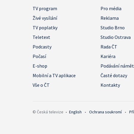
TV program
Pro média
Živé vysílání
Reklama
TV poplatky
Studio Brno
Teletext
Studio Ostrava
Podcasty
Rada ČT
Počasí
Kariéra
E-shop
Podávání námě
Mobilní a TV aplikace
Časté dotazy
Vše o ČT
Kontakty
© Česká televize
•
English
•
Ochrana soukromí
•
Př