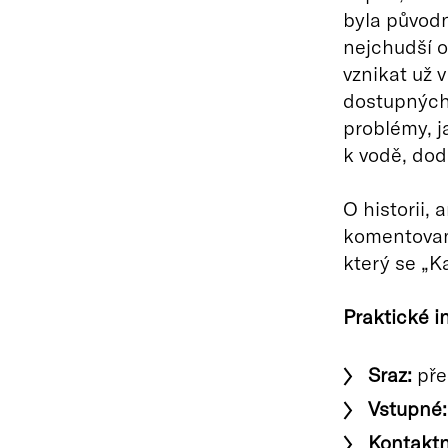
byla původ
nejchudší o
vznikat už 
dostupných 
problémy, j
k vodě, dod
O historii, 
komentovan
který se „
Praktické i
Sraz:
pře
Vstupné:
Kontaktn