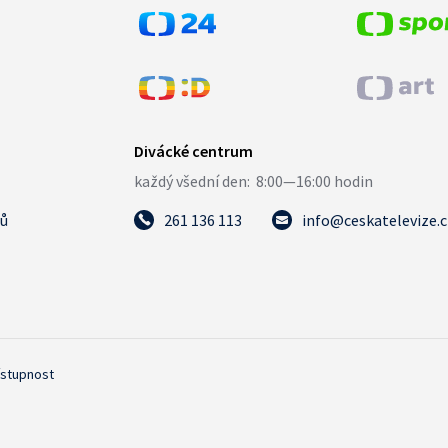
tů
261 136 113
info@ceskatelevize.
ístupnost