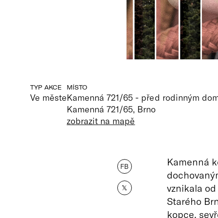
TYP AKCE
MÍSTO
Ve měste
Kamenná 721/65 - před rodinným do
Kamenná 721/65, Brno
zobrazit na mapě
Kamenná ko
FB
dochovaným
vznikala od 
𝕏
Starého Brn
kopce, sevř