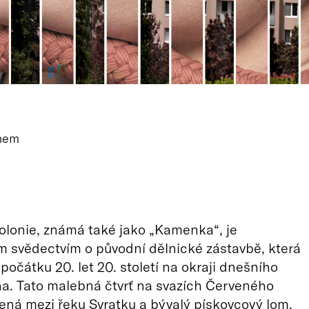
mem
lonie, známá také jako „Kamenka“, je
 svědectvím o původní dělnické zástavbě, která
počátku 20. let 20. století na okraji dnešního
a. Tato malebná čtvrť na svazích Červeného
ená mezi řeku Svratku a bývalý pískovcový lom,