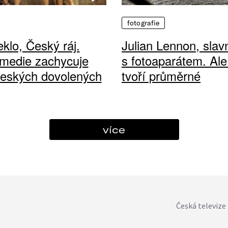
fotografie
klo, Český ráj.
Julian Lennon, sla
medie zachycuje
s fotoaparátem. Ale
českých dovolených
tvoří průměrné
více
Česká televize 