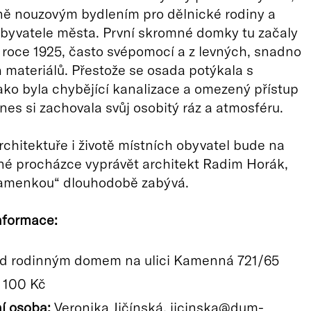
ně nouzovým bydlením pro dělnické rodiny a
byvatele města. První skromné domky tu začaly
v roce 1925, často svépomocí a z levných, snadno
materiálů. Přestože se osada potýkala s
ako byla chybějící kanalizace a omezený přístup
nes si zachovala svůj osobitý ráz a atmosféru.
architektuře i životě místních obyvatel bude na
é procházce vyprávět architekt Radim Horák,
Kamenkou“ dlouhodobě zabývá.
nformace:
d rodinným domem na ulici Kamenná 721/65
100 Kč
í osoba:
Veronika Jičínská, jicinska@dum-