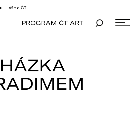
du
Vše o ČT
PROGRAM ČT ART
CHÁZKA
 RADIMEM