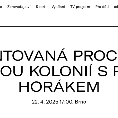
ze
Zpravodajství
Sport
iVysílání
TV program
Pro děti
e
TOVANÁ PRO
U KOLONIÍ S
HORÁKEM
22. 4. 2025 17:00, Brno