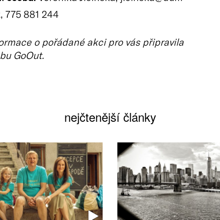
, 775 881 244
ormace o pořádané akci pro vás připravila
bu GoOut.
nejčtenější články