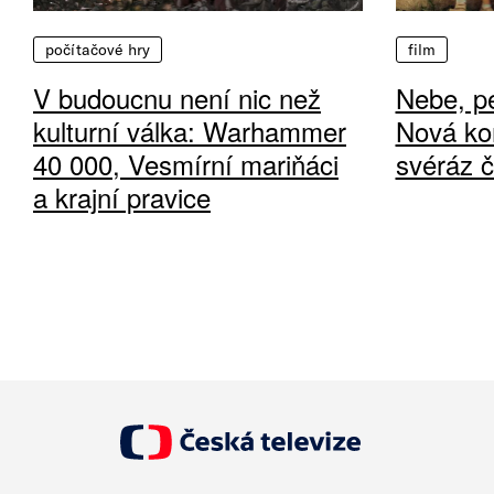
počítačové hry
film
V budoucnu není nic než
Nebe, pe
kulturní válka: Warhammer
Nová ko
40 000, Vesmírní mariňáci
svéráz 
a krajní pravice