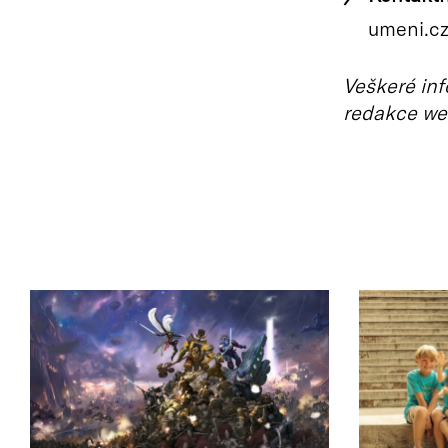
umeni.cz
Veškeré inf
redakce we