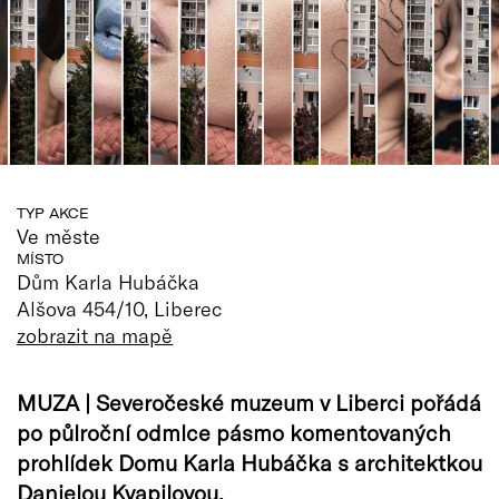
TYP AKCE
Ve měste
MÍSTO
Dům Karla Hubáčka
Alšova 454/10, Liberec
zobrazit na mapě
MUZA | Severočeské muzeum v Liberci pořádá
po půlroční odmlce pásmo komentovaných
prohlídek Domu Karla Hubáčka s architektkou
Danielou Kvapilovou.