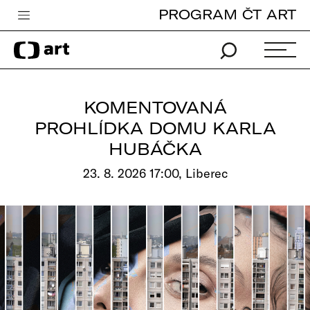
PROGRAM ČT ART
Česká televize
Zpravodajství
Sport
KOMENTOVANÁ
iVysílání
PROHLÍDKA DOMU KARLA
HUBÁČKA
TV program
23. 8. 2026 17:00, Liberec
Pro děti
edu
Vše o ČT