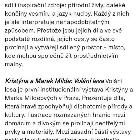
sdílí inspirační zdroje: přírodní živly, daleké
končiny vesmíru a jazyk hudby. Každý z nich
je ale interpretuje nenapodobitelným
způsobem. Přestože jsou jejich díla ve své
podstatě rozdílná, jejich cesty se často
protínají a vytvářejí sdílený prostor – místo,
kde mohou společně žít prostřednictvím
malby.
Kristýna a Marek Milde: Volání lesa
Volání
lesa je první institucionální výstava Kristýny a
Marka Mildeových v Praze. Prezentuje díla,
která hravě zpochybňují dichotomie přírody a
kultury. Ilustrace rozmazaných hranic mezi
domácím a divokým se prolínají neotřelými
prvky a materiály. Mezi zásadní části výstavy
patří díla vytvořená přímo pro Kunsthalle