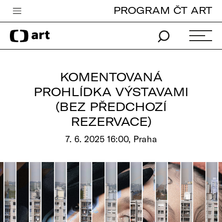
PROGRAM ČT ART
Česká televize
Zpravodajství
Sport
KOMENTOVANÁ
iVysílání
PROHLÍDKA VÝSTAVAMI
(BEZ PŘEDCHOZÍ
TV program
REZERVACE)
Pro děti
7. 6. 2025 16:00, Praha
edu
Vše o ČT