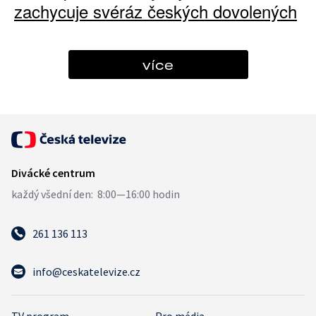
zachycuje svéráz českých dovolených
více
261 136 113
info@ceskatelevize.cz