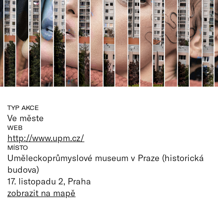
TYP AKCE
Ve měste
WEB
http://www.upm.cz/
MÍSTO
Uměleckoprůmyslové museum v Praze (historická
budova)
17. listopadu 2, Praha
zobrazit na mapě