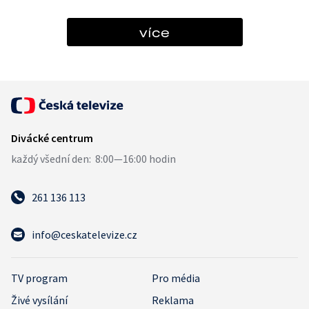
více
261 136 113
info@ceskatelevize.cz
TV program
Pro média
Živé vysílání
Reklama