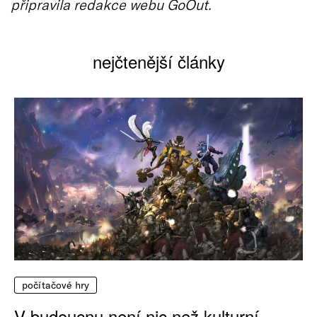
připravila redakce webu GoOut.
nejčtenější články
počítačové hry
V budoucnu není nic než kulturní