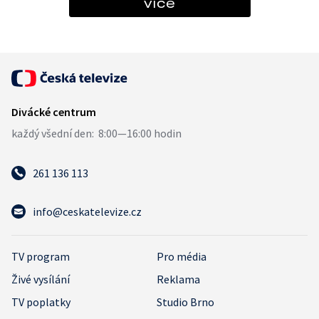
více
261 136 113
info@ceskatelevize.cz
TV program
Pro média
Živé vysílání
Reklama
TV poplatky
Studio Brno