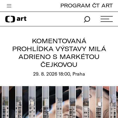
PROGRAM ČT ART
Česká televize
Zpravodajství
Sport
KOMENTOVANÁ
iVysílání
PROHLÍDKA VÝSTAVY MILÁ
ADRIENO S MARKÉTOU
TV program
ČEJKOVOU
Pro děti
29. 8. 2026 18:00, Praha
edu
Vše o ČT