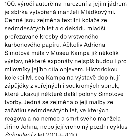
100. výročí autorčina narození a jejím jádrem
je sbírka vytvořená manželi Mládkovými.
Cenné jsou zejména textilní koláže ze
sedmdesátých let a o dekádu mladší
prořezávané kresby do vrstveného
karbonového papíru. Ačkoliv Adriena
Šimotová měla v Museu Kampa již několik
výstav, některé exponáty nejspíš budou i pro
milovníky jejího díla objevem. Historickou
kolekci Musea Kampa na výstavě doplňují
zápůjčky z veřejných i soukromých sbírek,
které ukazují některé další polohy Šimotové
tvorby. Jedná se zejména o její malby ze
začátku sedmdesátých let, ve kterých
reagovala na nemoc a smrt svého manžela
Jiřího Johna, nebo její vrcholný pozdní cyklus
Schoulení
z let 2009–2010.