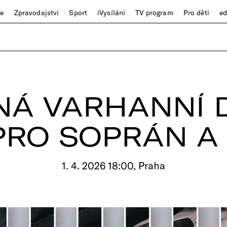
ze
Zpravodajství
Sport
iVysílání
TV program
Pro děti
e
NÁ VARHANNÍ D
PRO SOPRÁN A
1. 4. 2026 18:00, Praha