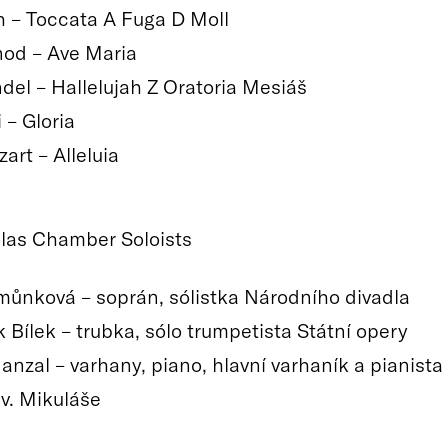
ch – Toccata A Fuga D Moll
od – Ave Maria
ndel – Hallelujah Z Oratoria Mesiáš
i – Gloria
art – Alleluia
las Chamber Soloists
můnková – soprán, sólistka Národního divadla
 Bílek – trubka, sólo trumpetista Státní opery
anzal – varhany, piano, hlavní varhaník a pianista
sv. Mikuláše