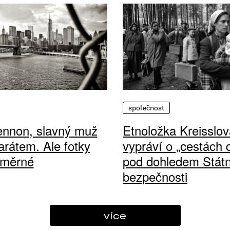
společnost
ennon, slavný muž
Etnoložka Kreisslov
arátem. Ale fotky
vypráví o „cestách
ůměrné
pod dohledem Státn
bezpečnosti
více