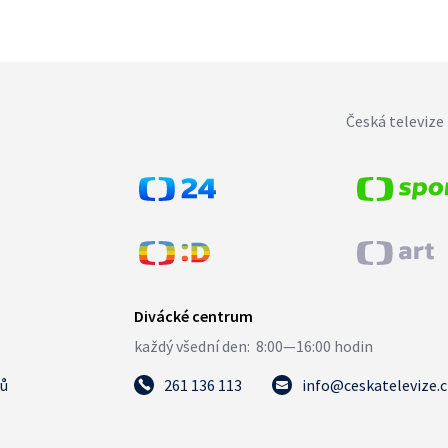
Česká televize 
tů
261 136 113
info@ceskatelevize.