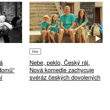
film
á
Nebe, peklo, Český ráj.
 domů“
Nová komedie zachycuje
í
svéráz českých dovolených