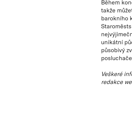
Během konce
takže můžet
barokního k
Staroměstsk
nejvýjimečn
unikátní pů
působivý zv
posluchače 
Veškeré inf
redakce we