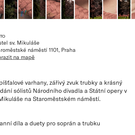
TO
tel sv. Mikuláše
aroměstské náměstí 1101, Praha
brazit na mapě
píšťalové varhany, zářivý zvuk trubky a krásný
dání sólistů Národního divadla a Státní opery v
 Mikuláše na Staroměstském náměstí.
anní díla a duety pro soprán a trubku