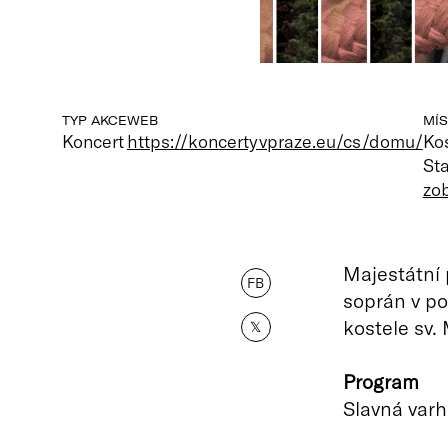
TYP AKCE
WEB
MÍS
Koncert
https://koncertyvpraze.eu/cs/domu/
Kos
St
zo
Majestátní 
FB
soprán v po
kostele sv.
𝕏
Program
Slavná varh