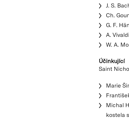
J. S. Ba
Ch. Goun
G. F. Hä
A. Vivald
W. A. Moz
Účinkující
Saint Nicho
Marie Ši
František
Michal H
kostela 