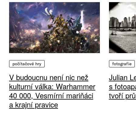
počítačové hry
fotografie
V budoucnu není nic než
Julian L
kulturní válka: Warhammer
s fotoap
40 000, Vesmírní mariňáci
tvoří pr
a krajní pravice