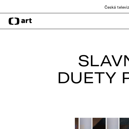
Česká televi
SLAV
DUETY 