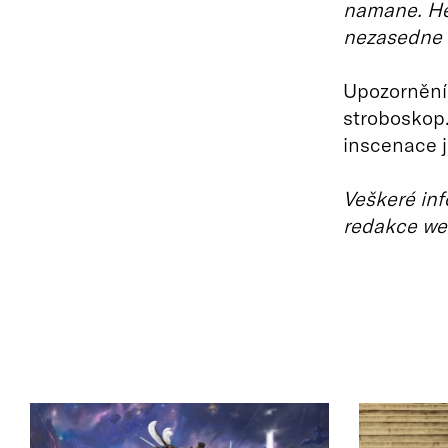
namane. Hel
nezasedne n
Upozornění 
stroboskop.
inscenace 
Veškeré inf
redakce we