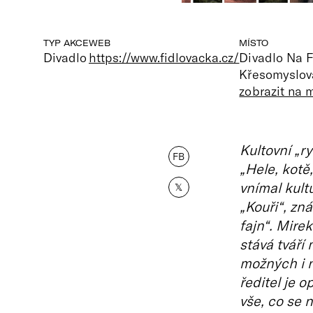
TYP AKCE
WEB
MÍSTO
Divadlo
https://www.fidlovacka.cz/
Divadlo Na F
Křesomyslov
zobrazit na 
Kultovní „r
FB
„Hele, kotě
vnímal kultu
𝕏
„Kouři“, zná
fajn“. Mire
stává tváří
možných i 
ředitel je 
vše, co se n