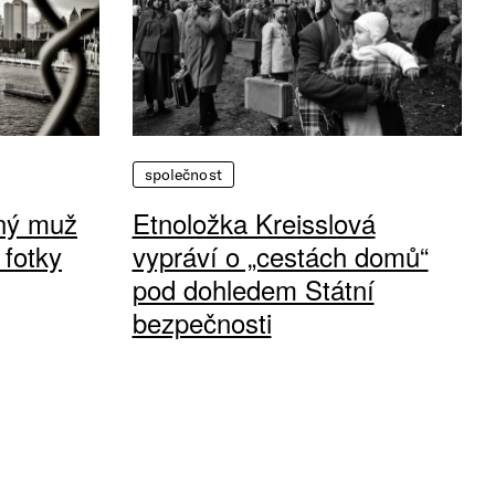
společnost
vný muž
Etnoložka Kreisslová
 fotky
vypráví o „cestách domů“
pod dohledem Státní
bezpečnosti