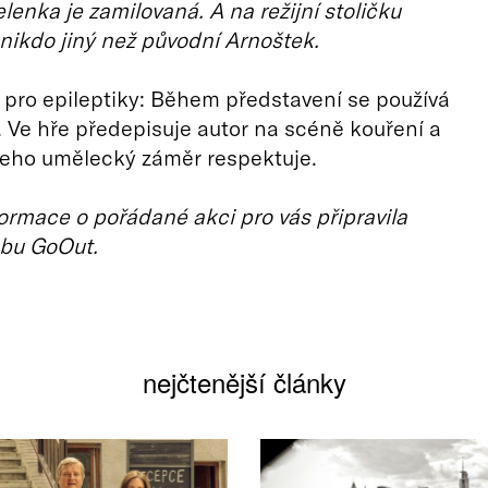
enka je zamilovaná. A na režijní stoličku
ikdo jiný než původní Arnoštek.
pro epileptiky: Během představení se používá
 Ve hře předepisuje autor na scéně kouření a
jeho umělecký záměr respektuje.
ormace o pořádané akci pro vás připravila
bu GoOut.
nejčtenější články