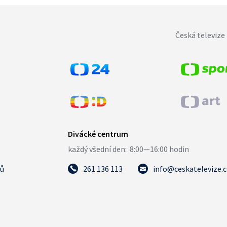
Česká televize 
tů
261 136 113
info@ceskatelevize.