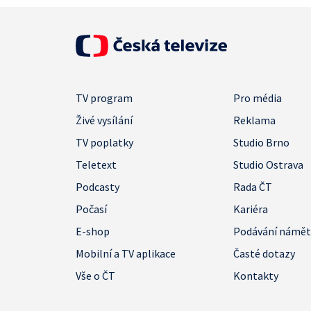
TV program
Pro média
Živé vysílání
Reklama
TV poplatky
Studio Brno
Teletext
Studio Ostrava
Podcasty
Rada ČT
Počasí
Kariéra
E-shop
Podávání námě
Mobilní a TV aplikace
Časté dotazy
Vše o ČT
Kontakty