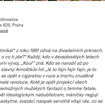
idlovačce
a 625, Praha
mapě
ytmikál“ z roku 1991 ožívá na divadelních prknech.
, o co ti jde?“ Každý, kdo v devadesátých letech
rní vývoj, „Kouř“ zná. Kdo se narodil až po
 slavný Arnoštkův hit „Je to fajn fajn fajn, je to
k se opět s cigaretou v ruce a trochu znuděně
 malé revoluce, Kotě je opět projekcí všech
nemožných mužských fantazií o femme fatale,
opět ideologickým nabubřelcem, máničky negují
askytne, svazáci naopak servilně vítají vše, co se