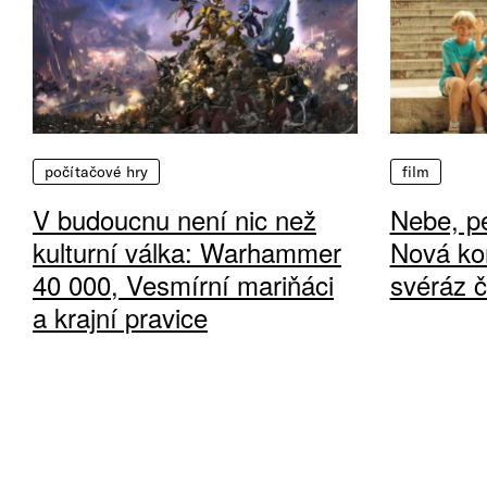
počítačové hry
film
V budoucnu není nic než
Nebe, pe
kulturní válka: Warhammer
Nová ko
40 000, Vesmírní mariňáci
svéráz 
a krajní pravice