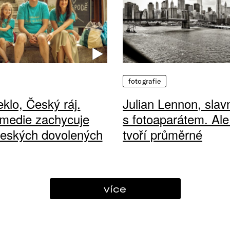
fotografie
klo, Český ráj.
Julian Lennon, sla
medie zachycuje
s fotoaparátem. Ale
českých dovolených
tvoří průměrné
více