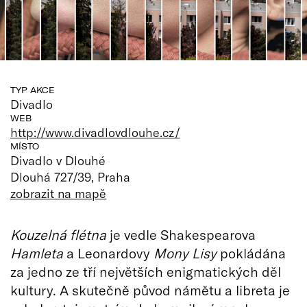
TYP AKCE
Divadlo
WEB
http://www.divadlovdlouhe.cz/
MÍSTO
Divadlo v Dlouhé
Dlouhá 727/39, Praha
zobrazit na mapě
Kouzelná flétna
je vedle Shakespearova
Hamleta
a Leonardovy
Mony Lisy
pokládána
za jedno ze tří největších enigmatických děl
kultury. A skutečně původ námětu a libreta je