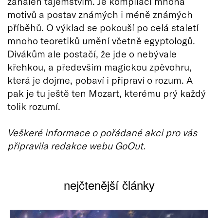
zahalen tajemstvím. Je kompilací mnoha
motivů a postav známých i méně známých
příběhů. O výklad se pokouší po celá staletí
mnoho teoretiků umění včetně egyptologů.
Divákům ale postačí, že jde o nebývale
křehkou, a především magickou zpěvohru,
která je dojme, pobaví i připraví o rozum. A
pak je tu ještě ten Mozart, kterému prý každý
tolik rozumí.
Veškeré informace o pořádané akci pro vás
připravila redakce webu GoOut.
nejčtenější články