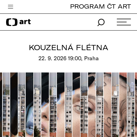
PROGRAM ČT ART
Česká televize
Zpravodajství
Sport
KOUZELNÁ FLÉTNA
iVysílání
22. 9. 2026 19:00, Praha
TV program
Pro děti
edu
Vše o ČT