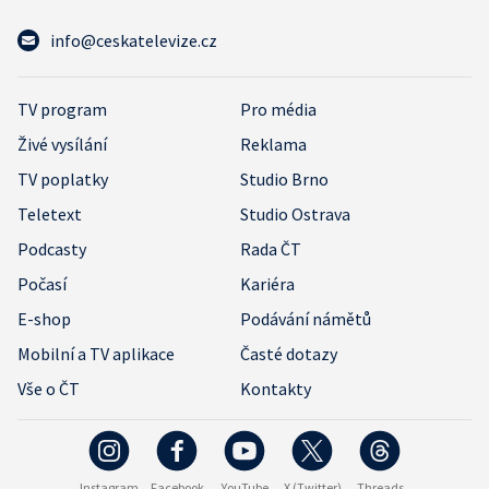
info@ceskatelevize.cz
TV program
Pro média
Živé vysílání
Reklama
TV poplatky
Studio Brno
Teletext
Studio Ostrava
Podcasty
Rada ČT
Počasí
Kariéra
E-shop
Podávání námětů
Mobilní a TV aplikace
Časté dotazy
Vše o ČT
Kontakty
Instagram
Facebook
YouTube
X (Twitter)
Threads