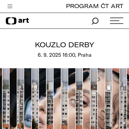
PROGRAM ČT ART
Česká televize
Zpravodajství
Sport
KOUZLO DERBY
iVysílání
6. 9. 2025 16:00, Praha
TV program
Pro děti
edu
Vše o ČT