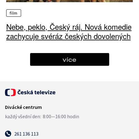
film
Nebe, peklo, Český ráj. Nová komedie
zachycuje svéráz českých dovolených
více
261 136 113