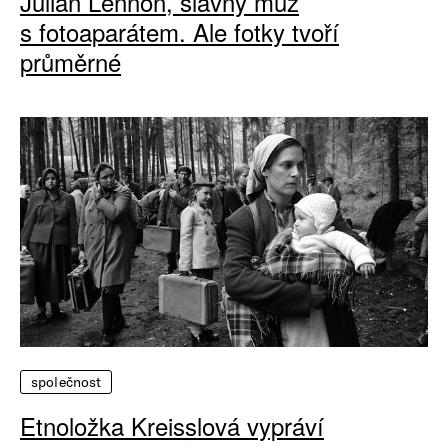
Julian Lennon, slavný muž
s fotoaparátem. Ale fotky tvoří
průměrné
společnost
Etnoložka Kreisslová vypráví