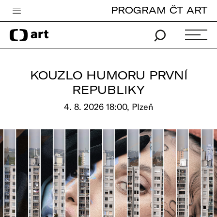
PROGRAM ČT ART
Česká televize
Zpravodajství
Sport
KOUZLO HUMORU PRVNÍ
iVysílání
REPUBLIKY
TV program
4. 8. 2026 18:00, Plzeň
Pro děti
edu
Vše o ČT