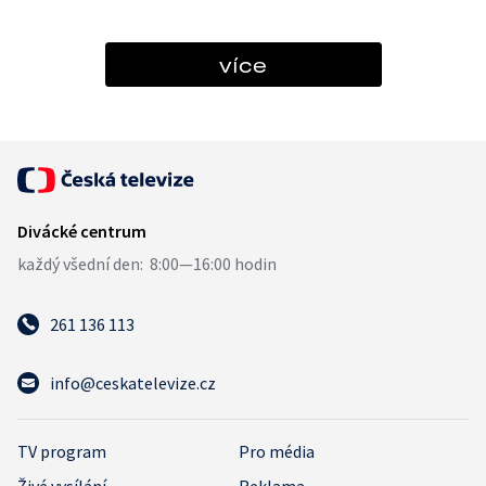
více
261 136 113
info@ceskatelevize.cz
TV program
Pro média