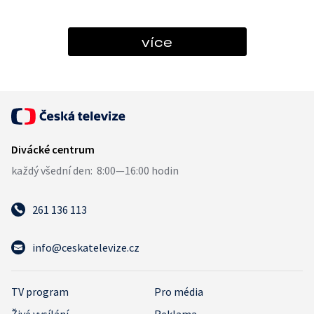
více
261 136 113
info@ceskatelevize.cz
TV program
Pro média