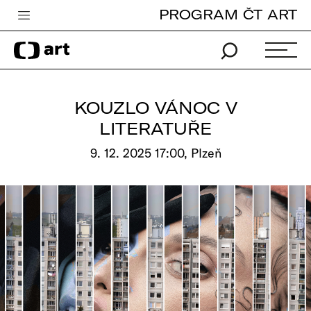
PROGRAM ČT ART
Česká televize
Zpravodajství
Sport
KOUZLO VÁNOC V
iVysílání
LITERATUŘE
TV program
9. 12. 2025 17:00, Plzeň
Pro děti
edu
Vše o ČT