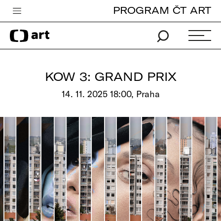
PROGRAM ČT ART
Česká televize
Zpravodajství
Sport
KOW 3: GRAND PRIX
iVysílání
14. 11. 2025 18:00, Praha
TV program
Pro děti
edu
Vše o ČT