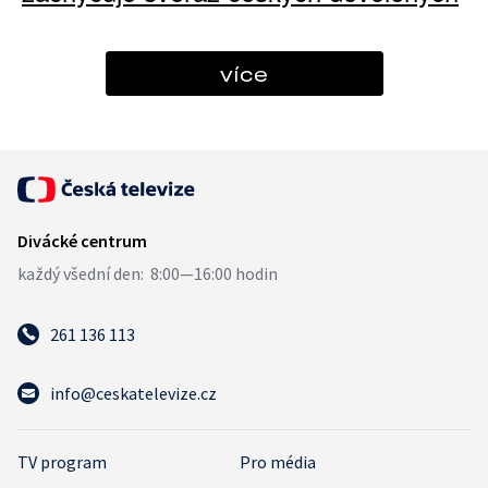
více
261 136 113
info@ceskatelevize.cz
TV program
Pro média