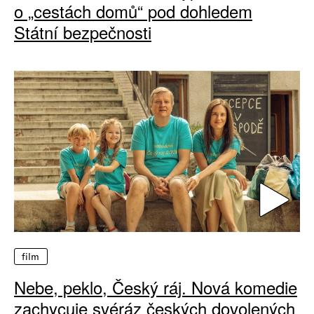
o „cestách domů“ pod dohledem
Státní bezpečnosti
film
Nebe, peklo, Český ráj. Nová komedie
zachycuje svéráz českých dovolených