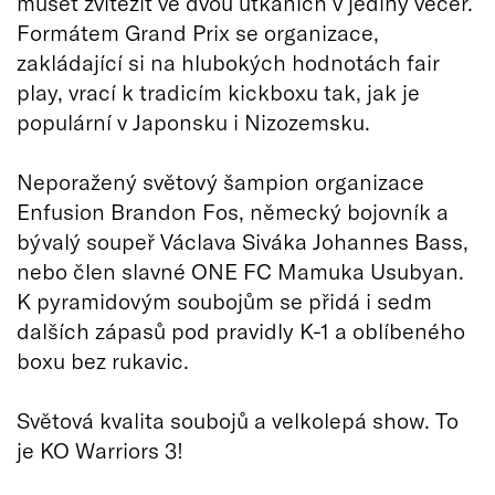
muset zvítězit ve dvou utkáních v jediný večer.
Formátem Grand Prix se organizace,
zakládající si na hlubokých hodnotách fair
play, vrací k tradicím kickboxu tak, jak je
populární v Japonsku i Nizozemsku.
Neporažený světový šampion organizace
Enfusion Brandon Fos, německý bojovník a
bývalý soupeř Václava Siváka Johannes Bass,
nebo člen slavné ONE FC Mamuka Usubyan.
K pyramidovým soubojům se přidá i sedm
dalších zápasů pod pravidly K-1 a oblíbeného
boxu bez rukavic.
Světová kvalita soubojů a velkolepá show. To
je KO Warriors 3!