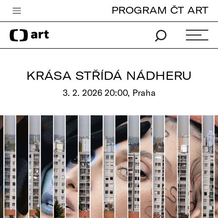
PROGRAM ČT ART
Česká televize
Zpravodajství
Sport
KRÁSA STŘÍDÁ NÁDHERU
iVysílání
3. 2. 2026 20:00, Praha
TV program
Pro děti
edu
Vše o ČT