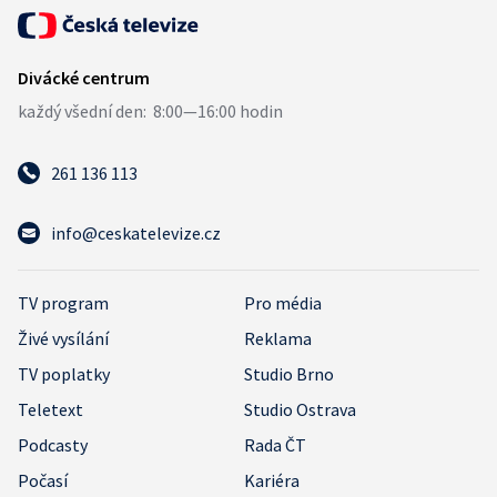
261 136 113
info@ceskatelevize.cz
TV program
Pro média
Živé vysílání
Reklama
TV poplatky
Studio Brno
Teletext
Studio Ostrava
Podcasty
Rada ČT
Počasí
Kariéra