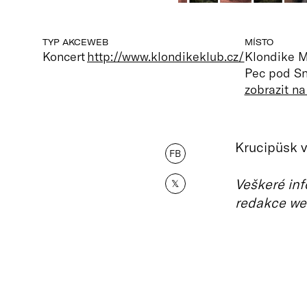
TYP AKCE
WEB
MÍSTO
Koncert
http://www.klondikeklub.cz/
Klondike M
Pec pod Sn
zobrazit n
Krucipüsk v
FB
Veškeré inf
𝕏
redakce we