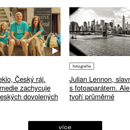
fotografie
klo, Český ráj.
Julian Lennon, sla
medie zachycuje
s fotoaparátem. Ale
českých dovolených
tvoří průměrné
více