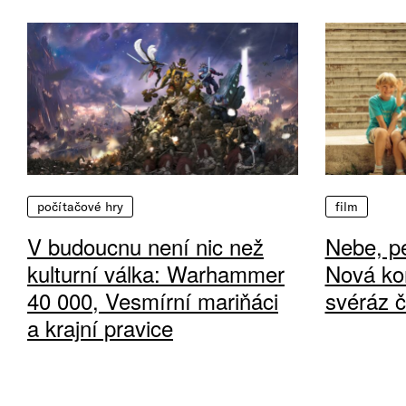
počítačové hry
film
V budoucnu není nic než
Nebe, pe
kulturní válka: Warhammer
Nová ko
40 000, Vesmírní mariňáci
svéráz 
a krajní pravice