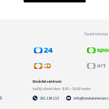
Česká televize 
tů
261 136 113
info@ceskatelevize.