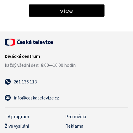
více
261 136 113
info@ceskatelevize.cz
TV program
Pro média
Živé vysílání
Reklama