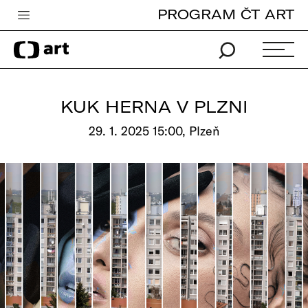
PROGRAM ČT ART
Česká televize
Zpravodajství
Sport
KUK HERNA V PLZNI
iVysílání
29. 1. 2025 15:00, Plzeň
TV program
Pro děti
edu
Vše o ČT