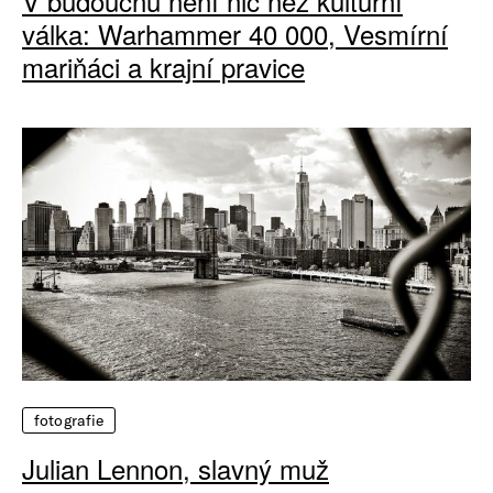
V budoucnu není nic než kulturní
válka: Warhammer 40 000, Vesmírní
mariňáci a krajní pravice
fotografie
Julian Lennon, slavný muž