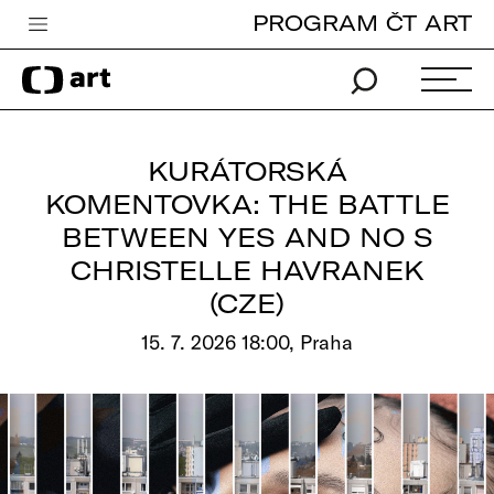
PROGRAM ČT ART
Česká televize
Zpravodajství
Sport
KURÁTORSKÁ
iVysílání
KOMENTOVKA: THE BATTLE
BETWEEN YES AND NO S
TV program
CHRISTELLE HAVRANEK
Pro děti
(CZE)
edu
15. 7. 2026 18:00, Praha
Vše o ČT