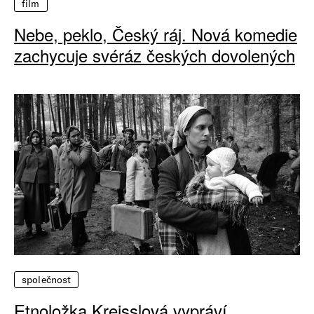
film
Nebe, peklo, Český ráj. Nová komedie
zachycuje svéráz českých dovolených
společnost
Etnoložka Kreisslová vypráví