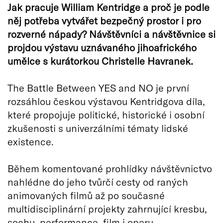
Jak pracuje William Kentridge a proč je podle
něj potřeba vytvářet bezpečný prostor i pro
rozverné nápady? Návštěvníci a návštěvnice si
projdou výstavu uznávaného jihoafrického
umělce s kurátorkou Christelle Havranek.
The Battle Between YES and NO je první
rozsáhlou českou výstavou Kentridgova díla,
které propojuje politické, historické i osobní
zkušenosti s univerzálními tématy lidské
existence.
Během komentované prohlídky návštěvnictvo
nahlédne do jeho tvůrčí cesty od raných
animovaných filmů až po současné
multidisciplinární projekty zahrnující kresbu,
sochu, performance, film i operu.