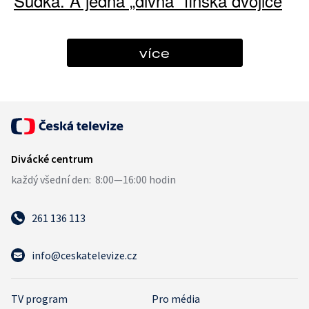
Sudka. A jedna „divná“ finská dvojice
více
261 136 113
info@ceskatelevize.cz
TV program
Pro média