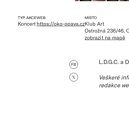
TYP AKCE
WEB
MÍSTO
Koncert
https://oko-opava.cz
Klub Art
Ostrožná 236/46, 
zobrazit na mapě
L.D.G.C. a 
FB
Veškeré inf
𝕏
redakce we