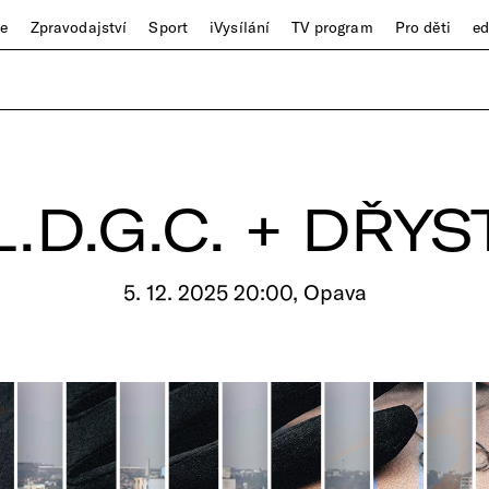
ze
Zpravodajství
Sport
iVysílání
TV program
Pro děti
e
L.D.G.C. + DŘYS
5. 12. 2025 20:00, Opava