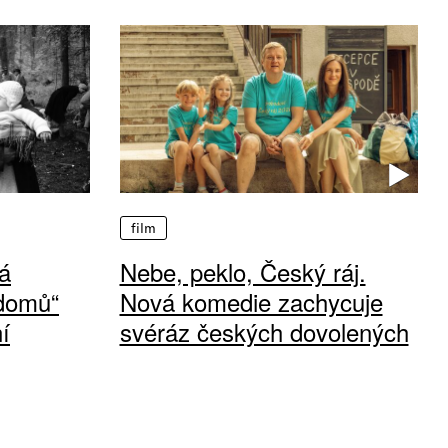
film
á
Nebe, peklo, Český ráj.
 domů“
Nová komedie zachycuje
í
svéráz českých dovolených