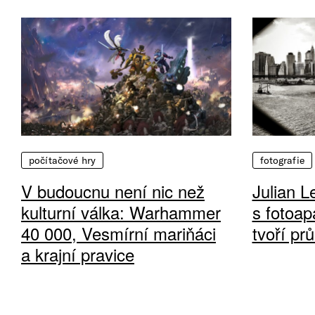
počítačové hry
fotografie
V budoucnu není nic než
Julian L
kulturní válka: Warhammer
s fotoap
40 000, Vesmírní mariňáci
tvoří pr
a krajní pravice