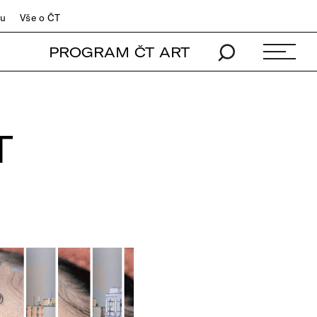
du
Vše o ČT
PROGRAM ČT ART
T