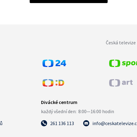
Česká televize 
tů
261 136 113
info@ceskatelevize.