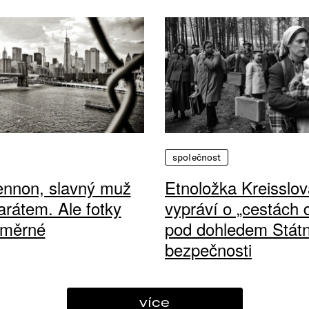
společnost
ennon, slavný muž
Etnoložka Kreisslov
arátem. Ale fotky
vypráví o „cestách
ůměrné
pod dohledem Státn
bezpečnosti
více