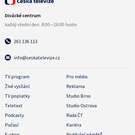
261 136 113
info@ceskatelevize.cz
TV program
Pro média
Živé vysílání
Reklama
TV poplatky
Studio Brno
Teletext
Studio Ostrava
Podcasty
Rada ČT
Počasí
Kariéra
E-shop
Podávání námětů