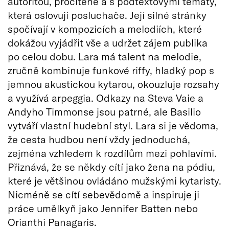
autoritou, procítěně a s podtextovými tématy,
která oslovují posluchače. Její silné stránky
spočívají v kompozicích a melodiích, které
dokážou vyjádřit vše a udržet zájem publika
po celou dobu. Lara má talent na melodie,
zručně kombinuje funkové riffy, hladký pop s
jemnou akustickou kytarou, okouzluje rozsahy
a využívá arpeggia. Odkazy na Steva Vaie a
Andyho Timmonse jsou patrné, ale Basilio
vytváří vlastní hudební styl. Lara si je vědoma,
že cesta hudbou není vždy jednoduchá,
zejména vzhledem k rozdílům mezi pohlavími.
Přiznává, že se někdy cítí jako žena na pódiu,
které je většinou ovládáno mužskými kytaristy.
Nicméně se cítí sebevědomě a inspiruje ji
práce umělkyň jako Jennifer Batten nebo
Orianthi Panagaris.