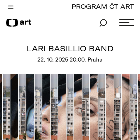
PROGRAM ČT ART
Česká televize
Zpravodajství
Sport
LARI BASILLIO BAND
iVysílání
22. 10. 2025 20:00, Praha
TV program
Pro děti
edu
Vše o ČT