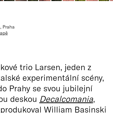
, Praha
mapě
kové trio Larsen, jeden z
italské experimentální scény,
do Prahy se svou jubilejní
ou deskou
Decalcomania
,
 produkoval William Basinski