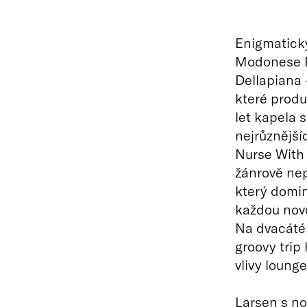
Enigmatický
Modonese P
Dellapiana 
které produ
let kapela 
nejrůznější
Nurse With
žánrově nep
který domin
každou novo
Na dvacáté
groovy trip
vlivy loung
Larsen s no