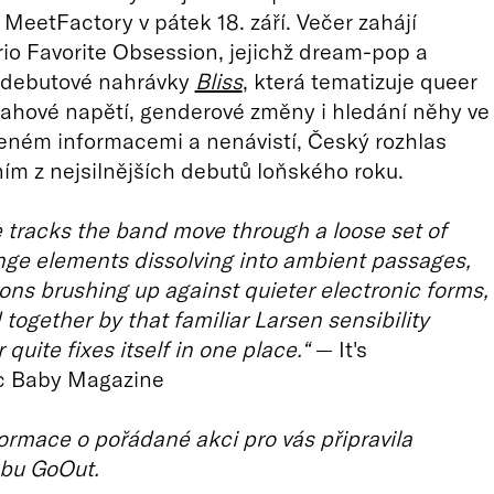
 MeetFactory v pátek 18. září. Večer zahájí
io Favorite Obsession, jejichž dream-pop a
 debutové nahrávky
Bliss
, která tematizuje queer
ztahové napětí, genderové změny i hledání něhy ve
eném informacemi a nenávistí, Český rozhlas
ním z nejsilnějších debutů loňského roku.
ve tracks the band move through a loose set of
ge elements dissolving into ambient passages,
ions brushing up against quieter electronic forms,
ld together by that familiar Larsen sensibility
quite fixes itself in one place.“
— It's
c Baby Magazine
ormace o pořádané akci pro vás připravila
bu GoOut.