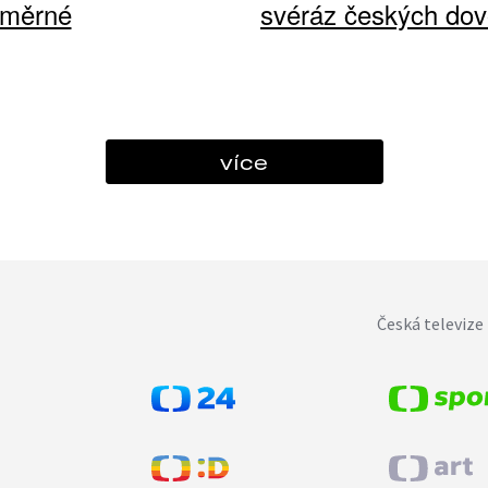
ůměrné
svéráz českých dov
více
Česká televize 