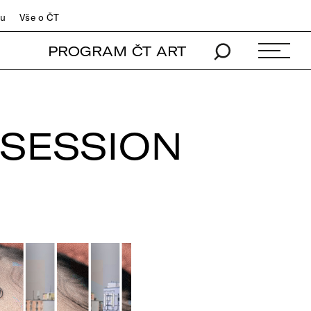
du
Vše o ČT
PROGRAM ČT ART
BSESSION