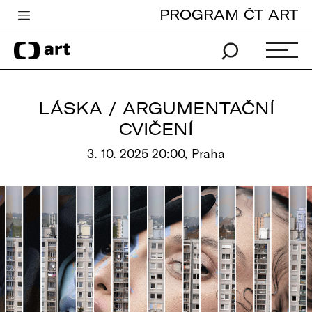
PROGRAM ČT ART
Česká televize
Zpravodajství
Sport
LÁSKA / ARGUMENTAČNÍ
iVysílání
CVIČENÍ
TV program
3. 10. 2025 20:00, Praha
Pro děti
edu
Vše o ČT