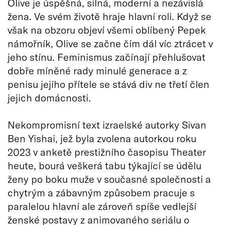
Olive je úspěšná, silná, moderní a nezávislá
žena. Ve svém životě hraje hlavní roli. Když se
však na obzoru objeví všemi oblíbený Pepek
námořník, Olive se začne čím dál víc ztrácet v
jeho stínu. Feminismus začínají přehlušovat
dobře míněné rady minulé generace a z
penisu jejího přítele se stává div ne třetí člen
jejich domácnosti.
Nekompromisní text izraelské autorky Sivan
Ben Yishai, jež byla zvolena autorkou roku
2023 v anketě prestižního časopisu Theater
heute, bourá veškerá tabu týkající se údělu
ženy po boku muže v současné společnosti a
chytrým a zábavným způsobem pracuje s
paralelou hlavní ale zároveň spíše vedlejší
ženské postavy z animovaného seriálu o