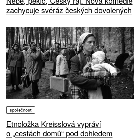
Nebe, peklo, Český ráj. Nová komedie
zachycuje svéráz českých dovolených
společnost
Etnoložka Kreisslová vypráví
o „cestách domů“ pod dohledem