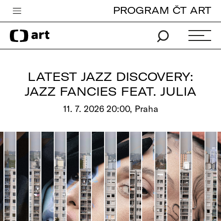
PROGRAM ČT ART
Česká televize
Zpravodajství
Sport
LATEST JAZZ DISCOVERY:
iVysílání
JAZZ FANCIES FEAT. JULIA
TV program
11. 7. 2026 20:00, Praha
Pro děti
edu
Vše o ČT