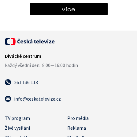
více
261 136 113
info@ceskatelevize.cz
TV program
Pro média
Živé vysílání
Reklama