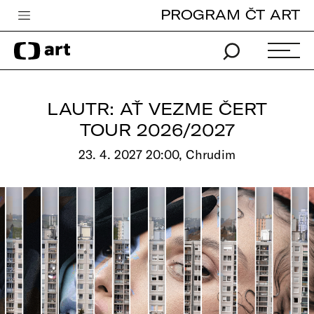
PROGRAM ČT ART
Česká televize
Zpravodajství
Sport
LAUTR: AŤ VEZME ČERT
iVysílání
TOUR 2026/2027
TV program
23. 4. 2027 20:00, Chrudim
Pro děti
edu
Vše o ČT