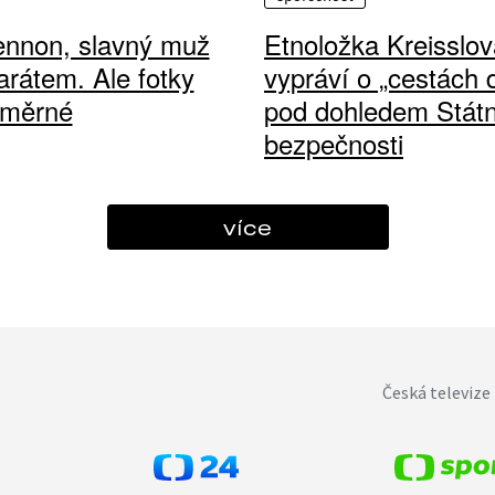
ennon, slavný muž
Etnoložka Kreisslov
arátem. Ale fotky
vypráví o „cestách
ůměrné
pod dohledem Státn
bezpečnosti
více
Česká televize 