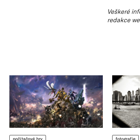
Veškeré inf
redakce we
počítačové hry
fotografie