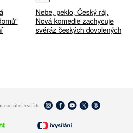
á
Nebe, peklo, Český ráj.
 domů“
Nová komedie zachycuje
í
svéráz českých dovolených
na sociálních sítích: