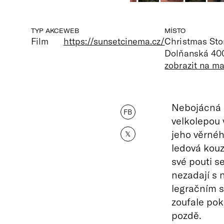
TYP AKCE
WEB
MÍSTO
Film
https://sunsetcinema.cz/
Christmas Sto
Dolňanská 400,
zobrazit na m
Nebojácná 
FB
velkolepou 
jeho věrnéh
𝕏
ledová kouz
své pouti s
nezadají s 
legračním 
zoufale pok
pozdě.