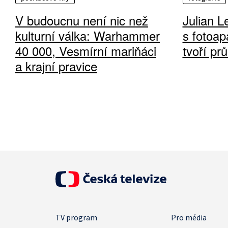
V budoucnu není nic než
Julian L
kulturní válka: Warhammer
s fotoap
40 000, Vesmírní mariňáci
tvoří pr
a krajní pravice
TV program
Pro média