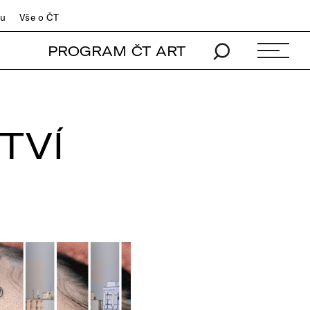
du
Vše o ČT
PROGRAM ČT ART
TVÍ