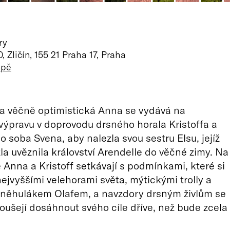
ry
 Zličín, 155 21 Praha 17, Praha
apě
a věčně optimistická Anna se vydává na
výpravu v doprovodu drsného horala Kristoffa a
o soba Svena, aby nalezla svou sestru Elsu, jejíž
la uvěznila království Arendelle do věčné zimy. Na
e Anna a Kristoff setkávají s podmínkami, které si
nejvyššími velehorami světa, mýtickými trolly a
sněhulákem Olafem, a navzdory drsným živlům se
oušejí dosáhnout svého cíle dříve, než bude zcela