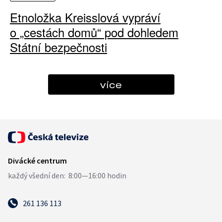
Etnoložka Kreisslová vypráví
o „cestách domů“ pod dohledem
Státní bezpečnosti
více
261 136 113