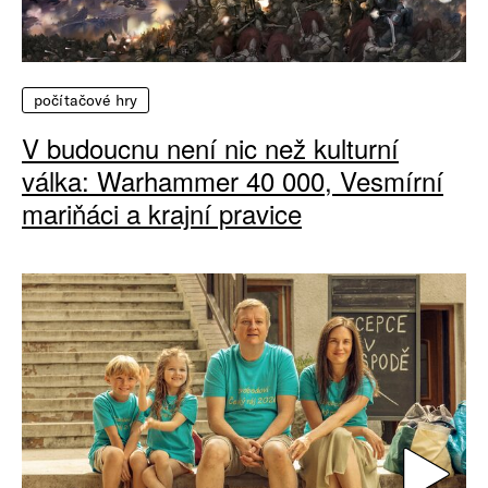
počítačové hry
V budoucnu není nic než kulturní
válka: Warhammer 40 000, Vesmírní
mariňáci a krajní pravice