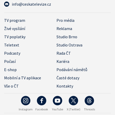
info@ceskatelevize.cz
TV program
Pro média
Živé vysílání
Reklama
TV poplatky
Studio Brno
Teletext
Studio Ostrava
Podcasty
Rada ČT
Počasí
Kariéra
E-shop
Podávání námětů
Mobilní a TV aplikace
Časté dotazy
Vše o ČT
Kontakty
Instagram
Facebook
YouTube
X (Twitter)
Threads