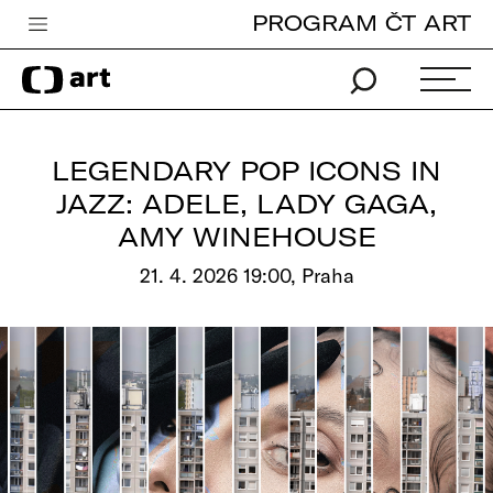
PROGRAM ČT ART
Česká televize
Zpravodajství
Sport
LEGENDARY POP ICONS IN
iVysílání
JAZZ: ADELE, LADY GAGA,
AMY WINEHOUSE
TV program
21. 4. 2026 19:00, Praha
Pro děti
edu
Vše o ČT