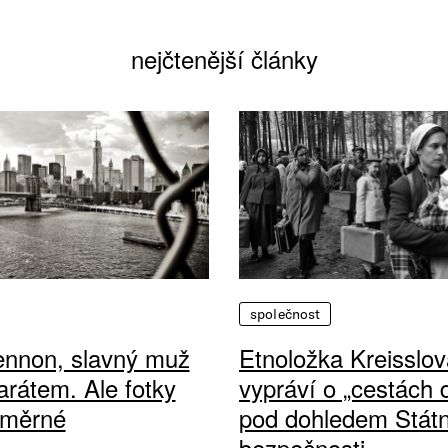
nejčtenější články
společnost
ennon, slavný muž
Etnoložka Kreisslov
arátem. Ale fotky
vypráví o „cestách
ůměrné
pod dohledem Státn
bezpečnosti