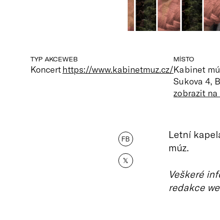
TYP AKCE
WEB
MÍSTO
Koncert
https://www.kabinetmuz.cz/
Kabinet mú
Sukova 4, 
zobrazit n
Letní kapel
FB
múz.
𝕏
Veškeré inf
redakce we