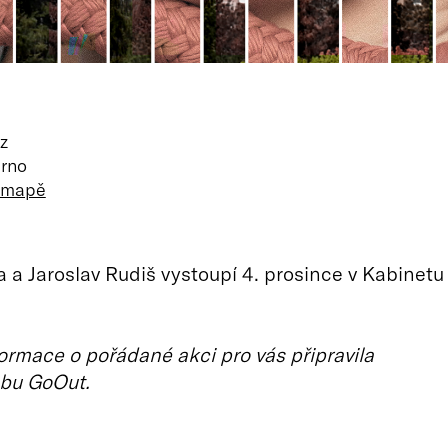
z
Brno
a mapě
a a Jaroslav Rudiš vystoupí 4. prosince v Kabinetu
ormace o pořádané akci pro vás připravila
bu GoOut.