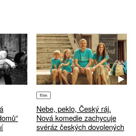
film
á
Nebe, peklo, Český ráj.
 domů“
Nová komedie zachycuje
í
svéráz českých dovolených