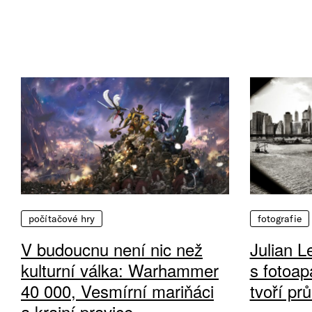
počítačové hry
fotografie
V budoucnu není nic než
Julian L
kulturní válka: Warhammer
s fotoap
40 000, Vesmírní mariňáci
tvoří pr
a krajní pravice