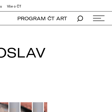
du
Vše o ČT
PROGRAM ČT ART
ROSLAV