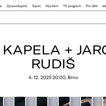
ze
Zpravodajství
Sport
iVysílání
TV program
Pro děti
e
 KAPELA + JA
RUDIŠ
4. 12. 2025 20:00, Brno