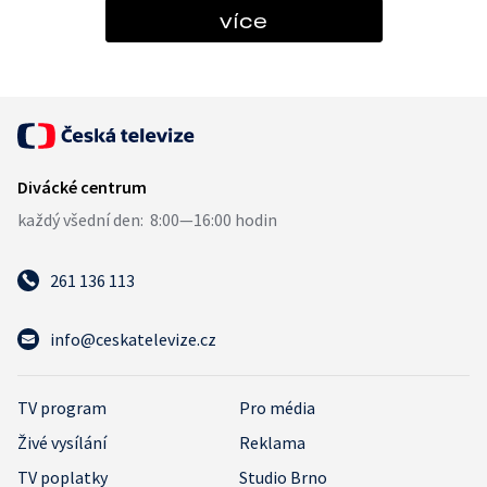
více
261 136 113
info@ceskatelevize.cz
TV program
Pro média
Živé vysílání
Reklama
TV poplatky
Studio Brno