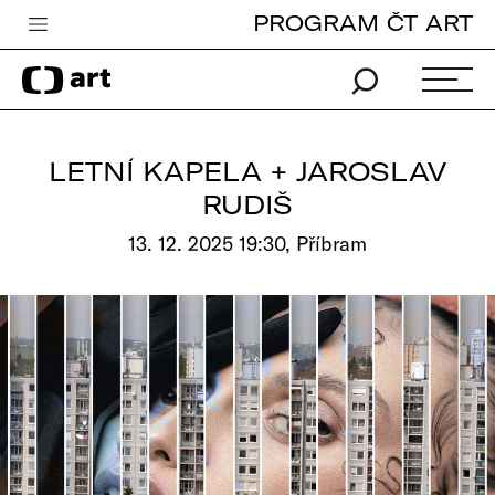
PROGRAM ČT ART
Česká televize
Zpravodajství
Sport
LETNÍ KAPELA + JAROSLAV
iVysílání
RUDIŠ
TV program
13. 12. 2025 19:30, Příbram
Pro děti
edu
Vše o ČT