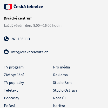
261 136 113
info@ceskatelevize.cz
TV program
Pro média
Živé vysílání
Reklama
TV poplatky
Studio Brno
Teletext
Studio Ostrava
Podcasty
Rada ČT
Počasí
Kariéra