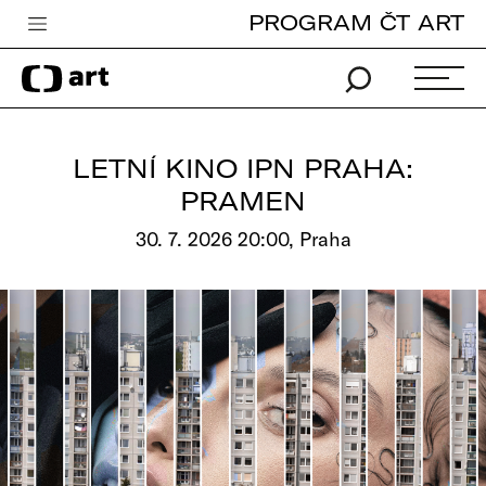
PROGRAM ČT ART
Česká televize
Zpravodajství
Sport
LETNÍ KINO IPN PRAHA:
iVysílání
PRAMEN
TV program
30. 7. 2026 20:00, Praha
Pro děti
edu
Vše o ČT