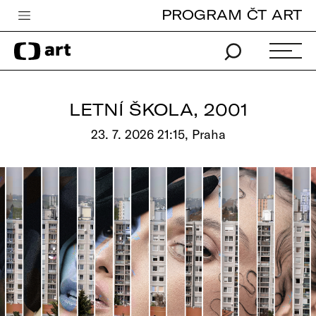
PROGRAM ČT ART
Česká televize
Zpravodajství
Sport
LETNÍ ŠKOLA, 2001
iVysílání
23. 7. 2026 21:15, Praha
TV program
Pro děti
edu
Vše o ČT