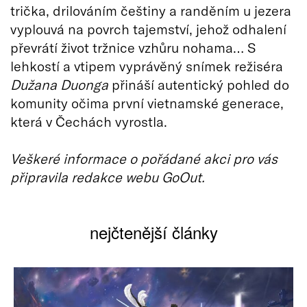
trička, drilováním češtiny a randěním u jezera
vyplouvá na povrch tajemství, jehož odhalení
převrátí život tržnice vzhůru nohama… S
lehkostí a vtipem vyprávěný snímek režiséra
Dužana Duonga
přináší autentický pohled do
komunity očima první vietnamské generace,
která v Čechách vyrostla.
Veškeré informace o pořádané akci pro vás
připravila redakce webu GoOut.
nejčtenější články