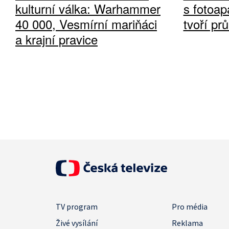
kulturní válka: Warhammer
s fotoap
40 000, Vesmírní mariňáci
tvoří pr
a krajní pravice
TV program
Pro média
Živé vysílání
Reklama