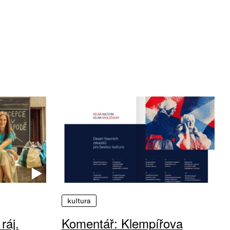
kultura
ráj.
Komentář: Klempířova