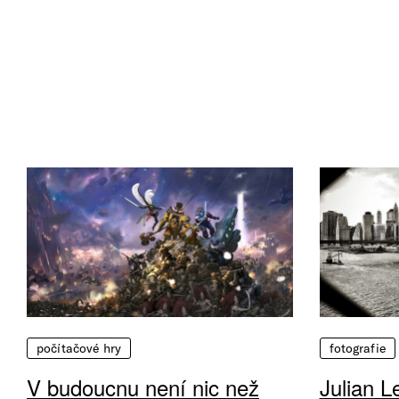
počítačové hry
fotografie
V budoucnu není nic než
Julian L