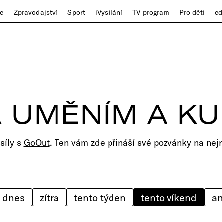
ze
Zpravodajství
Sport
iVysílání
TV program
Pro děti
e
 UMĚNÍM A K
 síly s
GoOut
. Ten vám zde přináší své pozvánky na nejr
dnes
zítra
tento týden
tento víkend