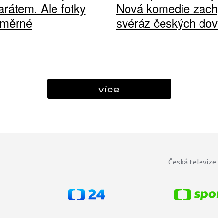
arátem. Ale fotky
Nová komedie zach
ůměrné
svéráz českých dov
více
Česká televize 