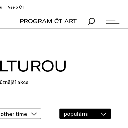
du
Vše o ČT
PROGRAM ČT ART
ULTUROU
ůznější akce
populární