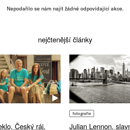
Nepodařilo se nám najít žádné odpovídající akce.
nejčtenější články
fotografie
klo, Český ráj.
Julian Lennon, sla