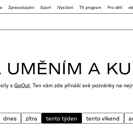
ze
Zpravodajství
Sport
iVysílání
TV program
Pro děti
e
 UMĚNÍM A K
 síly s
GoOut
. Ten vám zde přináší své pozvánky na nejr
dnes
zítra
tento týden
tento víkend