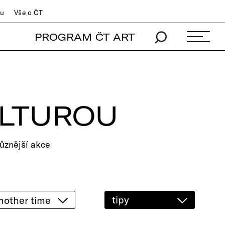
du
Vše o ČT
PROGRAM ČT ART
ULTUROU
ůznější akce
tipy