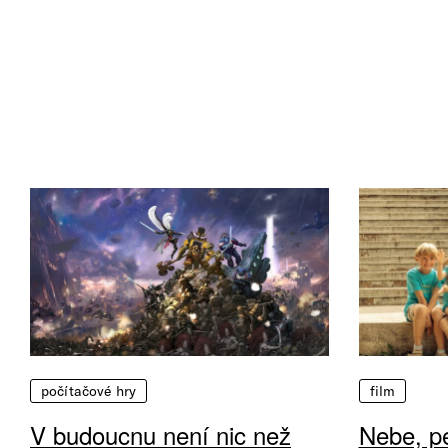
počítačové hry
film
V budoucnu není nic než
Nebe, pe