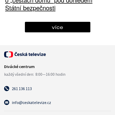
Státní bezpečnosti
více
261 136 113
info@ceskatelevize.cz