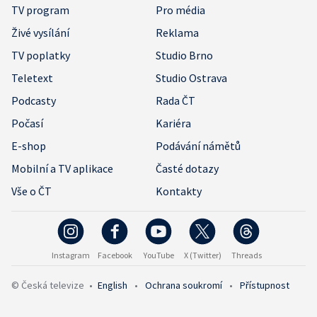
TV program
Pro média
Živé vysílání
Reklama
TV poplatky
Studio Brno
Teletext
Studio Ostrava
Podcasty
Rada ČT
Počasí
Kariéra
E-shop
Podávání námětů
Mobilní a TV aplikace
Časté dotazy
Vše o ČT
Kontakty
Instagram
Facebook
YouTube
X (Twitter)
Threads
© Česká televize
•
English
•
Ochrana soukromí
•
Přístupnost