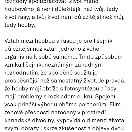
rozhodly spolupracovat. Život mého
houbového já není důležitější než tvůj, tedy
život řasy, a tvůj život není důležitější než můj,
tedy houby.
Vztah mezi houbou a řasou je pro lišejník
důležitější než vztah jednoho živého
organismu k sobě samému. Tímto způsobem
vzniká lišejník: neznámým záhadným
rozhodnutím, že společné soužití je
prospěšnější než samostatný život. Je pravda,
že houby mají obtíže s fotosyntézou a řasy
mají problémy s rozkladem cukru. Spojení
však přináší výhodu oběma partnerům. Film
zenové přesnosti natočený v prostředí
kanadské divočiny, vypovídá o dimenzi života
svými obrazy i skrze zkušenost a objevy dvou