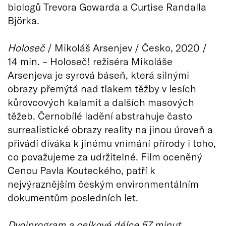
biologů Trevora Gowarda a Curtise Randalla
Björka.
Holoseč
/ Mikoláš Arsenjev / Česko, 2020 /
14 min. – Holoseč! režiséra Mikoláše
Arsenjeva je syrová báseň, která silnými
obrazy přemýtá nad tlakem těžby v lesích
kůrovcových kalamit a dalších masových
těžeb. Černobílé ladění abstrahuje často
surrealistické obrazy reality na jinou úroveň a
přivádí diváka k jinému vnímání přírody i toho,
co považujeme za udržitelné. Film oceněný
Cenou Pavla Kouteckého, patří k
nejvýraznějším českým environmentálním
dokumentům posledních let.
Dvojprogram a celkové délce 57 minut.