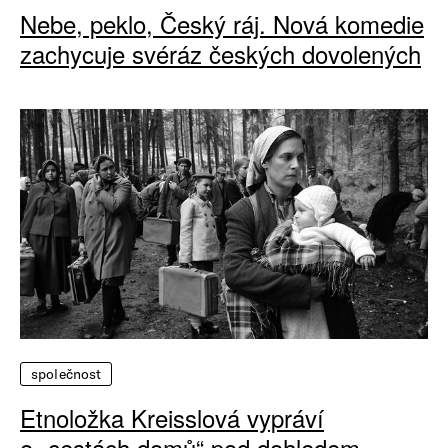
Nebe, peklo, Český ráj. Nová komedie
zachycuje svéráz českých dovolených
společnost
Etnoložka Kreisslová vypráví
o „cestách domů“ pod dohledem