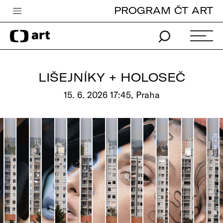
PROGRAM ČT ART
Česká televize
Zpravodajství
Sport
LIŠEJNÍKY + HOLOSEČ
iVysílání
15. 6. 2026 17:45, Praha
TV program
Pro děti
edu
Vše o ČT