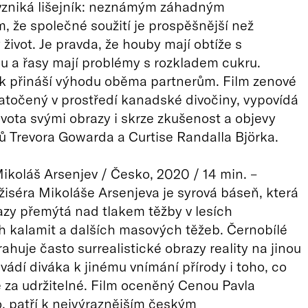
zniká lišejník: neznámým záhadným
, že společné soužití je prospěšnější než
život. Je pravda, že houby mají obtíže s
u a řasy mají problémy s rozkladem cukru.
k přináší výhodu oběma partnerům. Film zenové
atočený v prostředí kanadské divočiny, vypovídá
ivota svými obrazy i skrze zkušenost a objevy
ů Trevora Gowarda a Curtise Randalla Björka.
ikoláš Arsenjev / Česko, 2020 / 14 min. –
žiséra Mikoláše Arsenjeva je syrová báseň, která
azy přemýtá nad tlakem těžby v lesích
 kalamit a dalších masových těžeb. Černobílé
ahuje často surrealistické obrazy reality na jinou
ivádí diváka k jinému vnímání přírody i toho, co
za udržitelné. Film oceněný Cenou Pavla
 patří k nejvýraznějším českým