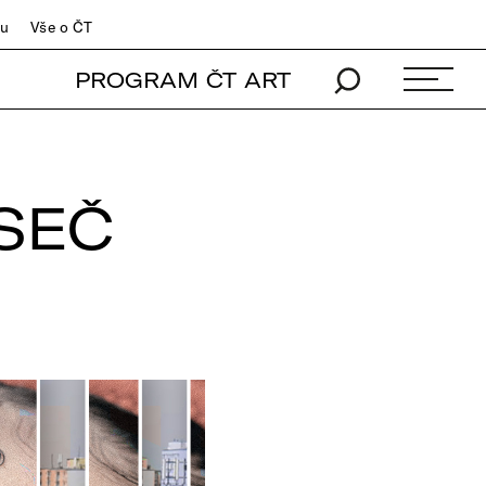
du
Vše o ČT
PROGRAM ČT ART
OSEČ