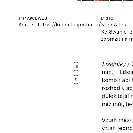
TYP AKCE
WEB
MÍSTO
Koncert
https://kinoatlaspraha.cz/
Kino Atlas
Ke Štvanici 3
zobrazit na 
Lišejníky
/ 
FB
min. – Liše
kombinaci h
𝕏
rozhodly sp
důležitější n
než můj, te
Vztah mezi h
vztah jedn