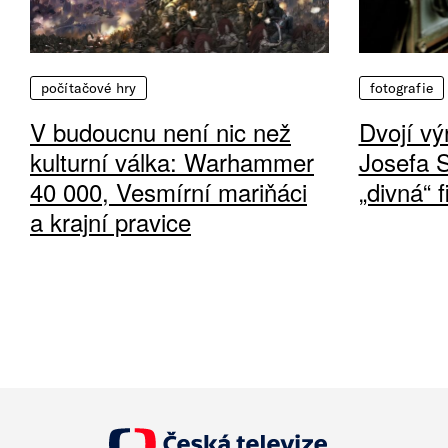
počítačové hry
fotografie
V budoucnu není nic než
Dvojí vý
kulturní válka: Warhammer
Josefa 
40 000, Vesmírní mariňáci
„divná“ 
a krajní pravice