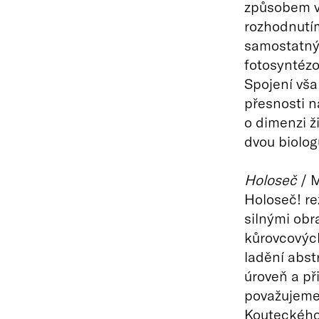
způsobem v
rozhodnutím
samostatný 
fotosyntézo
Spojení vša
přesnosti n
o dimenzi ž
dvou biolog
Holoseč
/ M
Holoseč! re
silnými obr
kůrovcových
ladění abstr
úroveň a př
považujeme 
Kouteckého,