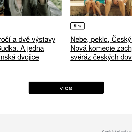
film
ročí a dvě výstavy
Nebe, peklo, Český 
Sudka. A jedna
Nová komedie zach
finská dvojice
svéráz českých dov
více
Česká televize 