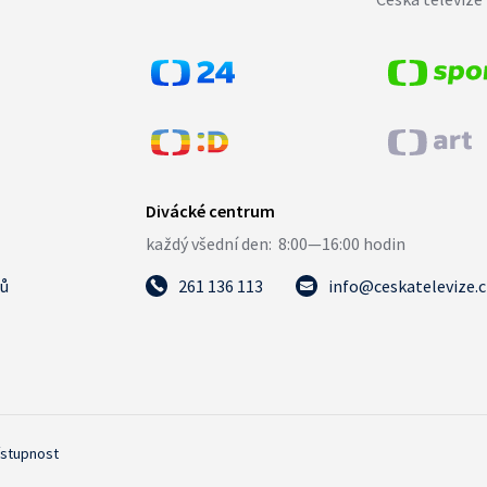
tů
261 136 113
info@ceskatelevize.
ístupnost