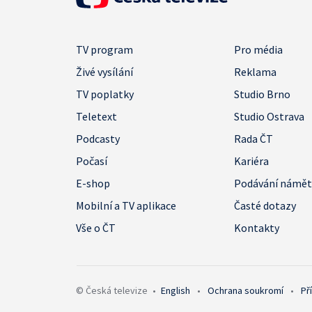
TV program
Pro média
Živé vysílání
Reklama
TV poplatky
Studio Brno
Teletext
Studio Ostrava
Podcasty
Rada ČT
Počasí
Kariéra
E-shop
Podávání námě
Mobilní a TV aplikace
Časté dotazy
Vše o ČT
Kontakty
© Česká televize
•
English
•
Ochrana soukromí
•
Př