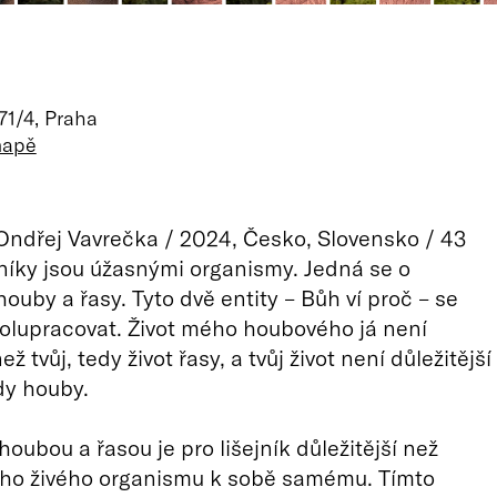
71/4, Praha
mapě
Ondřej Vavrečka / 2024, Česko, Slovensko / 43
jníky jsou úžasnými organismy. Jedná se o
ouby a řasy. Tyto dvě entity – Bůh ví proč – se
olupracovat. Život mého houbového já není
ež tvůj, tedy život řasy, a tvůj život není důležitější
dy houby.
oubou a řasou je pro lišejník důležitější než
oho živého organismu k sobě samému. Tímto