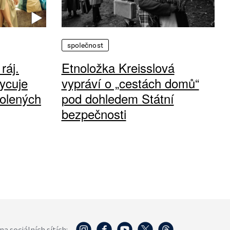
společnost
ráj.
Etnoložka Kreisslová
ycuje
vypráví o „cestách domů“
olených
pod dohledem Státní
bezpečnosti
na sociálních sítích: