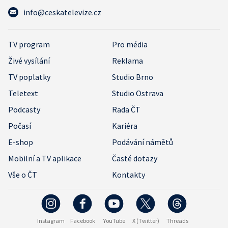
info@ceskatelevize.cz
TV program
Pro média
Živé vysílání
Reklama
TV poplatky
Studio Brno
Teletext
Studio Ostrava
Podcasty
Rada ČT
Počasí
Kariéra
E-shop
Podávání námětů
Mobilní a TV aplikace
Časté dotazy
Vše o ČT
Kontakty
Instagram
Facebook
YouTube
X (Twitter)
Threads