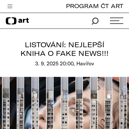
PROGRAM ČT ART
Česká televize
Zpravodajství
Sport
LISTOVÁNÍ: NEJLEPŠÍ
iVysílání
KNIHA O FAKE NEWS!!!
TV program
3. 9. 2025 20:00, Havířov
Pro děti
edu
Vše o ČT