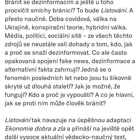
Bránit se dezinformacím a ještě u toho
procvičit smíchy bránici? To bude
Listování
. A
přesto naučné. Doba covidová, válka na
Ukrajině, konspirační teorie, hybridní válka.
Média, politici, sociální sítě – ze všech těchto
zdrojů se neustále valí dohady o tom, kdo, jak
a proč se snaží dezinformovat. Co ale často
opakovaná spojení fake news, dezinformace a
alternativní fakta zahrnují? Jedná se o
fenomén posledních let nebo jsou tu šikovně
skryté už dlouhá staletí? Jak je možné, že
fungují? Kdo a proč je vypouští? A co je hlavní,
jak se proti nim může člověk bránit?
Listování
tak navazuje na úspěšnou adaptaci
Ekonomie dobra a zla
a přináší na jeviště opět
další vysoce aktuální vědecko-naučný text,