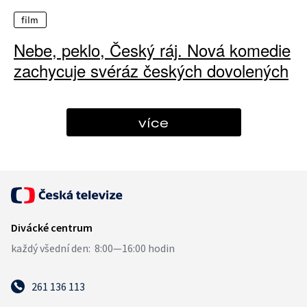
film
Nebe, peklo, Český ráj. Nová komedie
zachycuje svéráz českých dovolených
více
261 136 113