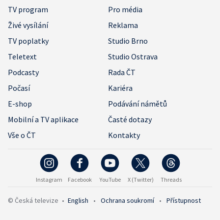
TV program
Pro média
Živé vysílání
Reklama
TV poplatky
Studio Brno
Teletext
Studio Ostrava
Podcasty
Rada ČT
Počasí
Kariéra
E-shop
Podávání námětů
Mobilní a TV aplikace
Časté dotazy
Vše o ČT
Kontakty
Instagram
Facebook
YouTube
X (Twitter)
Threads
© Česká televize
•
English
•
Ochrana soukromí
•
Přístupnost