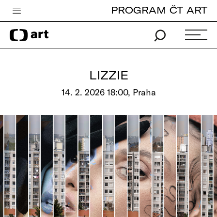
PROGRAM ČT ART
Česká televize
Zpravodajství
Sport
LIZZIE
iVysílání
14. 2. 2026 18:00, Praha
TV program
Pro děti
edu
Vše o ČT