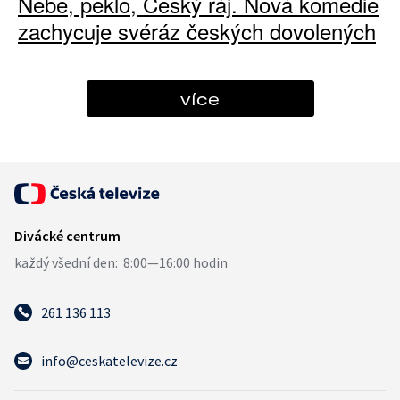
Nebe, peklo, Český ráj. Nová komedie
zachycuje svéráz českých dovolených
více
261 136 113
info@ceskatelevize.cz