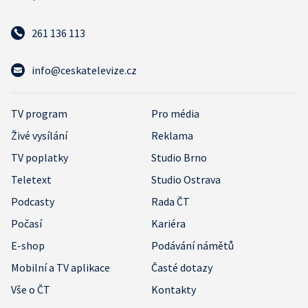
261 136 113
info@ceskatelevize.cz
TV program
Pro média
Živé vysílání
Reklama
TV poplatky
Studio Brno
Teletext
Studio Ostrava
Podcasty
Rada ČT
Počasí
Kariéra
E-shop
Podávání námětů
Mobilní a TV aplikace
Časté dotazy
Vše o ČT
Kontakty