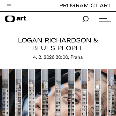
PROGRAM ČT ART
Česká televize
Zpravodajství
Sport
LOGAN RICHARDSON &
iVysílání
BLUES PEOPLE
TV program
4. 2. 2026 20:00, Praha
Pro děti
edu
Vše o ČT