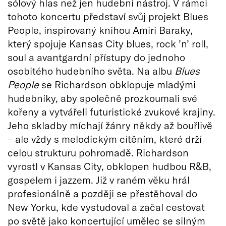
sólový hlas než jen hudební nástroj. V rámci
tohoto koncertu představí svůj projekt Blues
People, inspirovaný knihou Amiri Baraky,
který spojuje Kansas City blues, rock ’n’ roll,
soul a avantgardní přístupy do jednoho
osobitého hudebního světa. Na albu
Blues
People
se Richardson obklopuje mladými
hudebníky, aby společně prozkoumali své
kořeny a vytvářeli futuristické zvukové krajiny.
Jeho skladby míchají žánry někdy až bouřlivě
– ale vždy s melodickým cítěním, které drží
celou strukturu pohromadě. Richardson
vyrostl v Kansas City, obklopen hudbou R&B,
gospelem i jazzem. Již v raném věku hrál
profesionálně a později se přestěhoval do
New Yorku, kde vystudoval a začal cestovat
po světě jako koncertující umělec se silným