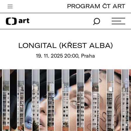
PROGRAM ČT ART
Česká televize
Zpravodajství
Sport
LONGITAL (KŘEST ALBA)
iVysílání
19. 11. 2025 20:00, Praha
TV program
Pro děti
edu
Vše o ČT