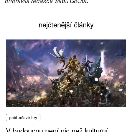
připravila redakce webu GoOut.
nejčtenější články
počítačové hry
V budoucnu není nic než kulturní