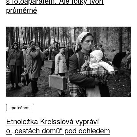
s fotoaparátem. Ale fotky tvoří
průměrné
společnost
Etnoložka Kreisslová vypráví
o „cestách domů“ pod dohledem