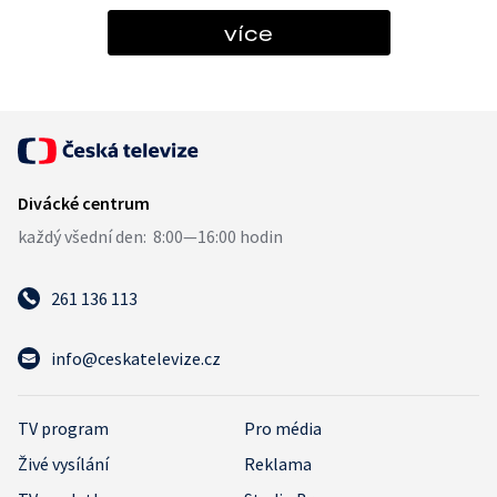
více
261 136 113
info@ceskatelevize.cz
TV program
Pro média
Živé vysílání
Reklama